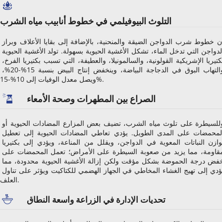
التلوث البيوفيلمي في خطوط أنابيب مياه الشرب
إن خطوط شرب الدواجن الضيقة والمنحنية، بالإضافة إلى بقايا الأعلاف وبراز 
الدواجن التي تدخل الماء، تشكل الأغشية الحيوية بسهولة. تولد الأغشية الحيوية 
بكتيريا الإشريكية القولونية، والسالمونيلا، والعطيفة، التي تسبب بكتيريا الفرخ، 
والتهاب البوق في الدجاجة البياضة، وينخفض ​​إنتاج البيض بنسبة 15%-20%، 
ويصل معدل الوفيات إلى 10%-15%.
الصراع بين المطهرات وصحة الأمعاء
وللسيطرة على تلوث مياه الشرب، تضيف بعض المزارع المضادات الحيوية أو 
المحمضات على المدى الطويل. يؤدي تعاطي المضادات الحيوية إلى تعطيل 
توازن النباتات المعوية في الدواجن، ويقلل من المناعة، ويؤدي إلى بكتيريا 
مقاومة، مما يزيد من صعوبة السيطرة على الأمراض؛ تعمل المحمضات على 
خفض درجة الحموضة بشكل مؤقت ولكن إزالة الأغشية الحيوية محدودة، مما 
يؤدي إلى تهيج الغشاء المخاطي في الجهاز الهضمي للكتاكيت ويؤثر على تناول 
العلف.
تحديات الإدارة في الزراعة واسعة النطاق