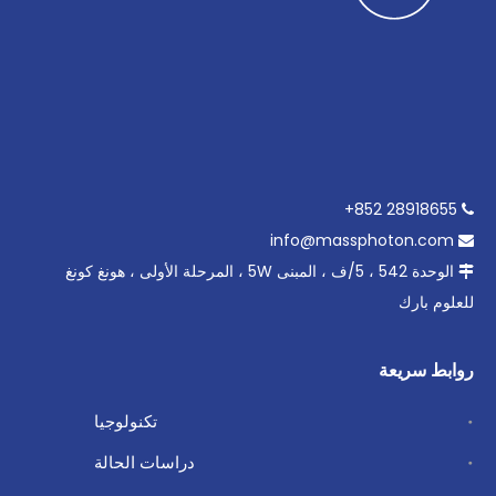
28918655 852+

info@massphoton.com

الوحدة 542 ، 5/ف ، المبنى 5W ، المرحلة الأولى ، هونغ كونغ

للعلوم بارك
روابط سريعة
تكنولوجيا
دراسات الحالة