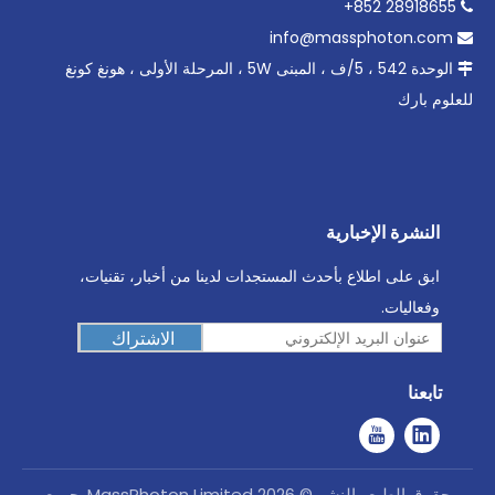
28918655 852+

info@massphoton.com

الوحدة 542 ، 5/ف ، المبنى 5W ، المرحلة الأولى ، هونغ كونغ

للعلوم بارك
النشرة الإخبارية
ابق على اطلاع بأحدث المستجدات لدينا من أخبار، تقنيات،
وفعاليات.
الاشتراك
تابعنا
حقوق الطبع والنشر ©
2026
MassPhoton Limited. جميع