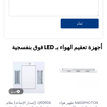
يُقدِّم
أجهزة تعقيم الهواء بـ LED فوق بنفسجية
فيديو
MASSPHOTON تطهير هواء
Q6060A (إصدار الإضاءة) نظام