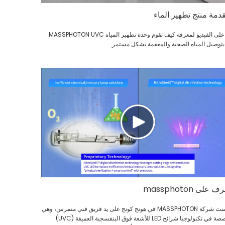
دمة منتج تطهير الماء
انقر على الفيديو لمعرفة كيف تقوم وحدة تطهير المياه MASSPHOTON UVC
ف على massphoton
تأسست شركة MASSPHOTON في هونج كونج على يد فريق فني متمرس، وهي
متخصصة في تكنولوجيا شرائح LED للأشعة فوق البنفسجية العميقة (UVC)