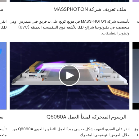
ملف تعريف شركة MASSPHOTON
مق
ة
تأسست شركة MASSPHOTON في هونج كونج على يد فريق فني متمرس، وهي
متخصصة في تكنولوجيا شرائح LED للأشعة فوق البنفسجية العميقة (UVC)
LED بتوصيل المياه الصحية والمعقمة بشكل مستمر.
وتطوير التطبيقات.
الرسوم المتحركة لمبدأ العمل Q6060A
تعر
فا في رحلة استكشافية إلى أعماق تقنية مصابيح LED فوق
انقر على الفيديو لتفهم بشكل حدسي مبدأ العمل للتطهير الجوي Q6060A من
اء
خلال العرض التوضيحي المتحرك.