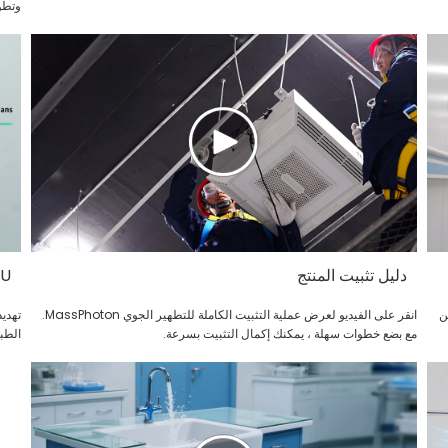
التط
دليل تثبيت المنتج
200U
بدأ العمل للتطهير الجوي Q6060D من
انقر على الفيديو لعرض عملية التثبيت الكاملة للتطهير الجوي MassPhoton.
تهديد
مع بضع خطوات سهلة ، يمكنك إكمال التثبيت بسرعة.
الطبية ، Y-1200U ، مع قوة تنقية ثن