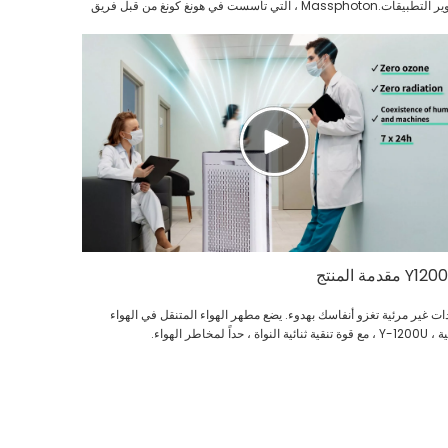
وتطوير التطبيقات.Massphoton ، التي تأسست في هونغ كونغ من قبل فريق
فني متمرس ، متخصص في تقنية الرقائق Ultraviolet Deep (UVC) وتطوير
بيقات.
Y1 مقدمة المنتج
ات غير مرئية تغزو أنفاسك بهدوء. يضع مطهر الهواء المتنقل في الهواء
ائية النواة ، حداً لمخاطر الهواء.