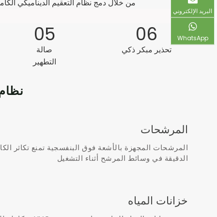
من خلال دمج نظام التعقيم الديناميكي الكامل باستخدام تقنية UVC LED مع تقنية حماية المحطة NitroSteriX ™،
البريد الإلكتروني
05
06
WhatsApp
تحذير مبكر ذكي
صالة
التطهير
نظام 
المرشحات
المرشحات المجهزة بالأشعة فوق البنفسجية تمنع تكاثر الكائ
الدقيقة في وسائط المرشح أثناء التشغيل
خزانات المياه