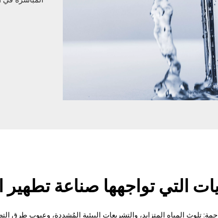
ات التي تواجهها صناعة تطهير ا
ة: تلوث المياه المتزايد، والتشريعات البيئية المُشددة، وعيوب طرق التطهي