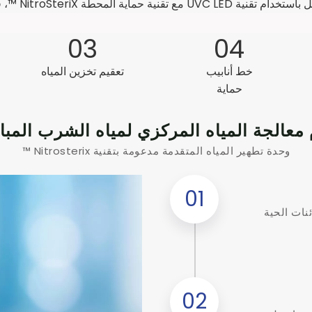
 فإننا ننشئ حاجز أمان شامل سداسي الأبعاد.
03
04
خط أنابيب
تعقيم تخزين المياه
حماية
معالجة المياه المركزي لمياه الشرب المب
وحدة تطهير المياه المتقدمة مدعومة بتقنية Nitrosterix ™
01
نات الحية
02