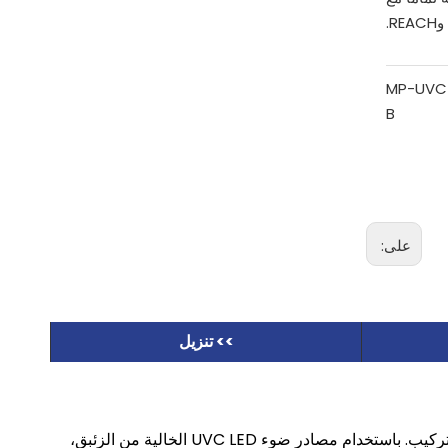
MP-UVC
B
على:
>> تنزيل
تستهدف هذه الوحدة أنظمة إمداد المياه المستمرة ذات التدفق المتوسط، وتتميز بهيكل مدمج وكفاءة في استخدام الطاقة وسهولة التركيب. باستخدام مصادر ضوء UVC LED الخالية من الزئبق،