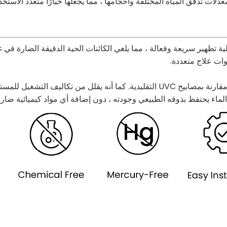
عدلات تدفق المياه المختلفة وأحجامها ، مما يجعلها خيارًا متعدد الاست
دفقة UVC هذه كثيرة. إنه يوفر عملية تطهير سريعة وفعالة ، مما يلغي الكائنات الحية الد
وات علاج متعددة.
يعني تصميم الوحدة الموفرة للطاقة أن يكون له تأثير بيئي أقل مقارنة بمصابيح UVC التقل
 الماء يحتفظ بذوقه الطبيعي وجودته ، دون إضافة أي مواد كيميائية ضار