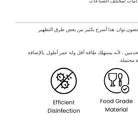
خدامات لمختلف الصناعات.
قيقة الضارة في غضون ثوان. هذا أسرع بكثير من بعض طرق التطهير
يدية. كما أنه يقلل من تكاليف التشغيل للمستخدمين ، لأنه يستهلك طاقة أقل وله عمر أطول. بالإضافة
ة محتملة.