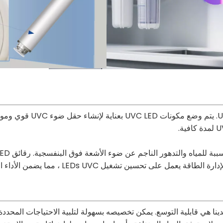
يتركز تصميم الوحدة النمطي
 LEDs UVC ، مما يضمن الأداء المستقر وتقليل استهلاك الطاقة.
دة من الميزات البارزة لوحدة تطهير المياه المتدفقة UVC لدينا هي قابلية التوسع. يمكن تخصيصه بسهولة 