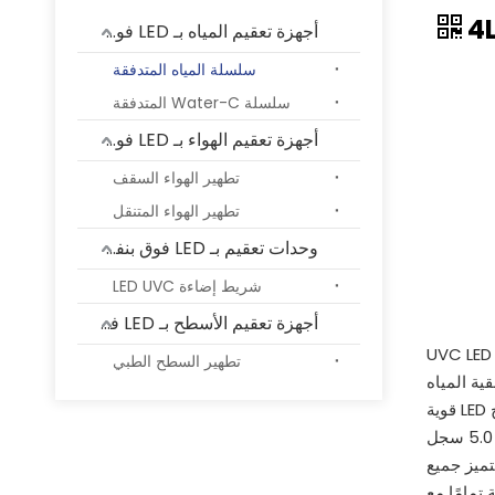
4
أجهزة تعقيم المياه بـ LED فوق بنفسجية
سلسلة المياه المتدفقة
سلسلة Water-C المتدفقة
أجهزة تعقيم الهواء بـ LED فوق بنفسجية
تطهير الهواء السقف
تطهير الهواء المتنقل
وحدات تعقيم بـ LED فوق بنفسجية
شريط إضاءة LED UVC
أجهزة تعقيم الأسطح بـ LED فوق بنفسجية
تنقية المياه بشكل فوري وعالي الكفاءة باستخدام وحدة UVC LED
تطهير السطح الطبي
ية المياه
وأنظمة توزيع المياه، يستخدم هذا الحل الصديق للبيئة مصابيح LED قوية
خالية من الزئبق (270-280 نانومتر) لتوفير ما يصل إلى 5.0 سجل
تتميز جميع
تمامًا مع