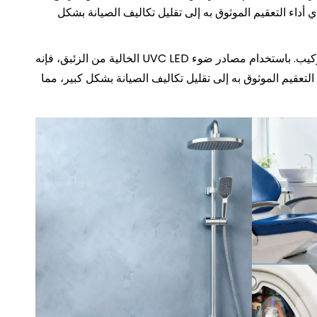
دي أداء التعقيم الموثوق به إلى تقليل تكاليف الصيانة بشكل
تستهدف هذه الوحدة أنظمة إمداد المياه المستمرة ذات التدفق المتوسط، وتتميز بهيكل مدمج وكفاءة في استخدام الطاقة وسهولة التركيب. باستخدام مصادر ضوء UVC LED الخالية من الزئبق، فإنه
ء التعقيم الموثوق به إلى تقليل تكاليف الصيانة بشكل كبير، مما