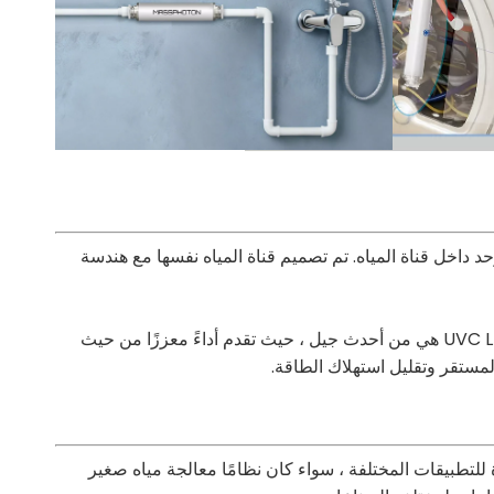
ة حول زيادة فعالية تطهير UVC LED. يتم وضع مكونات UVC LED بعناية لإنشاء حقل ضوء UVC قوي وموحد داخل قناة المياه. تم تصميم قناة المياه نفسها مع هندسة
يتم بناء الوحدة باستخدام مواد عالية الجودة تقاوم التأثيرات المسببة للمياه والتدهور الناجم عن ضوء الأشعة فوق البنفسجية. رقائق UVC LED هي من أحدث جيل ، حيث تقدم أداءً معززًا من حيث
لتلبية الاحتياجات المحددة للتطبيقات المختلفة ، سواء كان نظامًا معالجة مياه صغير