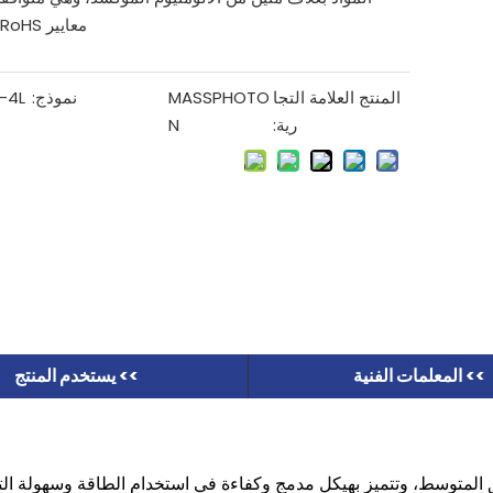
معايير RoHS وREACH.
المنتج العلامة التجا
MASSPHOTO
نموذج:
-4L
رية:
N
>> المعلمات الفنية
>> يستخدم المنتج