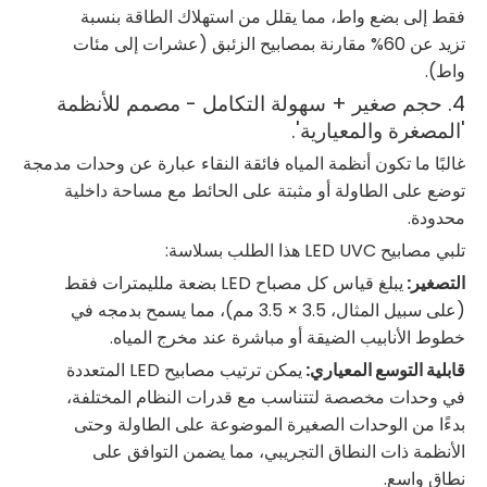
فقط إلى بضع واط، مما يقلل من استهلاك الطاقة بنسبة
تزيد عن 60% مقارنة بمصابيح الزئبق (عشرات إلى مئات
واط).
4. حجم صغير + سهولة التكامل - مصمم للأنظمة
'المصغرة والمعيارية'.
غالبًا ما تكون أنظمة المياه فائقة النقاء عبارة عن وحدات مدمجة
توضع على الطاولة أو مثبتة على الحائط مع مساحة داخلية
محدودة.
تلبي مصابيح LED UVC هذا الطلب بسلاسة:
التصغير:
يبلغ قياس كل مصباح LED بضعة ملليمترات فقط
(على سبيل المثال، 3.5 × 3.5 مم)، مما يسمح بدمجه في
خطوط الأنابيب الضيقة أو مباشرة عند مخرج المياه.
قابلية التوسع المعياري:
يمكن ترتيب مصابيح LED المتعددة
في وحدات مخصصة لتتناسب مع قدرات النظام المختلفة،
بدءًا من الوحدات الصغيرة الموضوعة على الطاولة وحتى
الأنظمة ذات النطاق التجريبي، مما يضمن التوافق على
نطاق واسع.