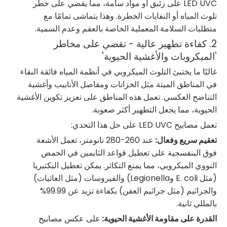
LED UVC على زئبق أو مواد سامة، مما يقضي على خطر
تلوث المياه أو النفايات الخطرة. وهذا يتماشى تمامًا مع
متطلبات السلامة المعملية الخاصة بالعقم وعدم السمية.
2. كفاءة تطهير عالية - تقضي على مخاطر
'الميكروبات والأغشية الحيوية'
غالبًا ما يختبئ التلوث الميكروبي في أنظمة المياه فائقة النقاء
في المناطق الميتة مثل الخزانات ومفاصل الأنابيب وأغشية
التناضح العكسي. تعمل هذه المناطق على تعزيز تكوين الأغشية
الحيوية، مما يجعل التطهير أكثر صعوبة.
تعمل مصابيح LED UVC على حل هذا التحدي:
تعقيم سريع وفعال:
عند 260-280 نانومتر، تعمل الأشعة
فوق البنفسجية على تعطيل قواعد الثايمين في الحمض
النووي الميكروبي، مما يمنع التكاثر. يمكن تعطيل البكتيريا
(مثل E. coli وLegionella) والفيروسات (مثل العاثيات)
والجراثيم (مثل جراثيم العفن) بكفاءة تزيد عن 99.99%
بالمللي ثانية.
القدرة على مقاومة الأغشية الحيوية:
على عكس مصابيح