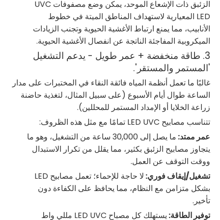
الزئبق ذات الإشعاع الموحد، يمكن وضع مصفوفات UVC
LED المعيارية لاستهداف المناطق الميتة في خطوط
الأنابيب، مما يمنع ارتباط الأغشية الحيوية وتجنب الزيادات
الميكروبية المفاجئة الناتجة عن انفصال الأغشية الحيوية.
3. طاقة منخفضة + عمر طويل - يدعم التشغيل
'المستمر والمستقر'.
غالبًا ما تعمل أنظمة المياه فائقة النقاء في المختبرات على مدار
الساعة طوال أيام الأسبوع (على سبيل المثال، لتغذية حاضنة
زراعة الخلايا أو الإمداد المستمر للمحللين).
تتناسب مصابيح LED UVC تمامًا مع مثل هذه الظروف:
عمر ممتد:
ما يصل إلى 30,000 ساعة من التشغيل، وهو ما
يتجاوز مصابيح الزئبق بكثير، مما يقلل من تكرار الاستبدال
ووقت التوقف عن العمل.
تشغيل/إيقاف فوري:
لا حاجة للإحماء؛ تعمل مصابيح LED
بشكل متزامن مع النظام، مما يحافظ على الكفاءة دون
تأخير.
توفير الطاقة:
يستهلك كل مصباح LED UVC مللي واط