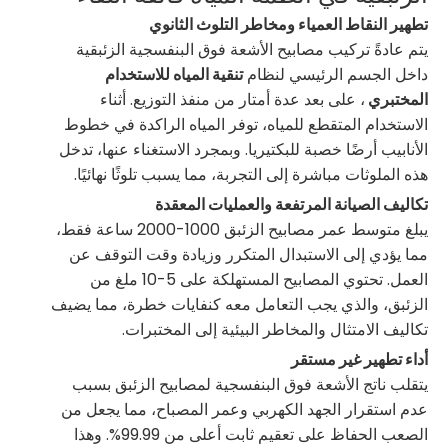
تطهير النقاط العمياء ومخاطر التلوث الثانوي
يتم عادةً تركيب مصابيح الأشعة فوق البنفسجية الزئبقية
داخل الجسم الرئيسي لنظام
تنقية المياه للاستخدام
المختبري
، على بعد عدة أمتار من منفذ التوزيع. أثناء
الاستخدام المتقطع للمياه، توفر المياه الراكدة في خطوط
الأنابيب أرضًا خصبة للبكتيريا. وبمجرد الاستغناء عنها، تدخل
هذه الملوثات مباشرة إلى التجربة، مما يسبب تلوثًا نهائيًا.
تكاليف الصيانة المرتفعة والعمليات المعقدة
يبلغ متوسط ​​عمر مصابيح الزئبق 1000-2000 ساعة فقط،
مما يؤدي إلى الاستبدال المتكرر وزيادة وقت التوقف عن
العمل. تحتوي المصابيح المستهلكة على 5-10 ملغ من
الزئبق، والذي يجب التعامل معه كنفايات خطرة، مما يضيف
تكاليف الامتثال والمخاطر البيئية إلى المختبرات.
أداء تطهير غير مستقر
يتقلب ناتج الأشعة فوق البنفسجية لمصابيح الزئبق بسبب
عدم استقرار الجهد الكهربي وعمر المصباح، مما يجعل من
الصعب الحفاظ على تعقيم ثابت أعلى من 99.99%. وهذا