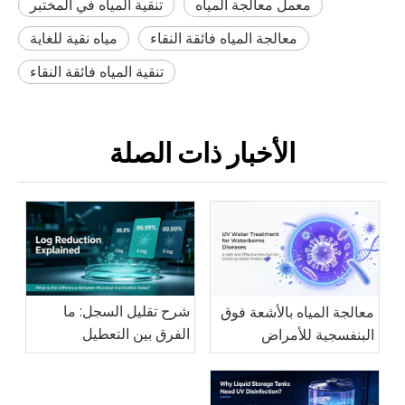
معمل معالجة المياه
تنقية المياه في المختبر
معالجة المياه فائقة النقاء
مياه نقية للغاية
تنقية المياه فائقة النقاء
الأخبار ذات الصلة
شرح تقليل السجل: ما
معالجة المياه بالأشعة فوق
الفرق بين التعطيل
البنفسجية للأمراض
الميكروبي بنسبة 99.9%
المنقولة بالمياه: حل آمن
و99.99% و99.999%؟
وفعال لحماية مياه الشرب