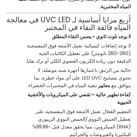
المياه المختبرية.
.
أربع مزايا أساسية لـ UVC LED في معالجة
المياه فائقة النقاء في المختبر
لا يوجد تلوث ثانوي - يضمن النقاء المطلق
لا توجد إضافات كيميائية: تعمل الأشعة فوق البنفسجية
(260-280 نانومتر) على تعطيل الكائنات الحية
الدقيقة دون زيادة الكربون العضوي الكلي أو ترك بقايا.
خالية من الزئبق: باعتبارها أجهزة شبه موصلة، لا
تحتوي مصابيح LED UVC على أي مواد خطرة، بما
يتوافق مع
معايير
تنقية المياه في المختبرات الخضراء.
كفاءة تطهير عالية – تقضي على الميكروبات والأغشية
الحيوية
التعقيم الفعال: تعمل الأشعة فوق البنفسجية على
تعطيل الحمض النووي/الحمض النووي الريبوزي
(RNA) الميكروبي، مما يحقق معدل قتل >99.99%
للبكتيريا والفيروسات والجراثيم.