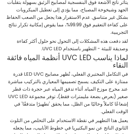
يتأثر ناتج الأشعة فوق البنفسجية لمصابيح الزئبق بسهولة بتقلبات
الجهد وشيخوخة المصباح، مما يؤدي إلى تعطيل الميكروبات
بشكل غير متناسق. عدم الاستقرار هذا يجعل من الصعب الحفاظ
على كفاءة التعقيم فوق 99.99%، مما يقوض إمكانية تكرار نتائج
التجريبية.
لقد دفعت هذه المشكلات إلى التحول نحو حلول أكثر كفاءة
وصديقة للبيئة - التطهير باستخدام UVC LED.
لماذا يناسب UVC LED أنظمة المياه فائقة
النقاء
في التكامل المختبري الفعلي، تُظهر مصابيح LED UVC قدرة
ممتازة على التكيف. يسمح تصميمها المعياري بالتركيب مباشرة
عند مخرج موزع المياه. أثناء تدفق المياه عبر حجرة ذات قطر
صغير (بعرض بضعة مليمترات فقط)، توفر مجموعة UVC LED
إشعاعًا كاملاً وخاليًا من الظل، مما يحقق 'تطهيرًا متدفقًا' في
الوقت الفعلي.
يعمل هذا التطهير في نقطة الاستخدام على التخلص من التلوث
الثانوي الناتج عن نمو البكتيريا في خطوط الأنابيب، مما يجعله