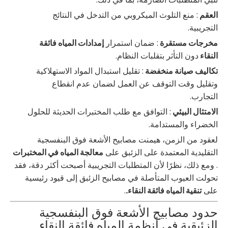
العقم
: منع التلوث الميكروبي من التدخل في النتائج
التجريبية.
مخرجات مستقرة
: ضمان استمرار
إمدادات المياه فائقة
النقاء
دون التأثر بتقلبات النظام.
تكاليف صيانة منخفضة
: تقليل استبدال المواد الاستهلاكية
وتقليل وقت التوقف عن العمل لضمان عدم انقطاع
التجارب.
الامتثال البيئي
: التوافق مع طلب المختبرات الحديثة للحلول
الخضراء والمستدامة.
لعقود من الزمن، هيمنت مصابيح الأشعة فوق البنفسجية
التقليدية المعتمدة على الزئبق على
معالجة المياه في المختبرات
. ومع ذلك، نظرًا لأن المتطلبات التجريبية أصبحت أكثر دقة، فقد
تحولت العيوب المتأصلة في مصابيح الزئبق إلى قيود رئيسية
على
تنقية المياه فائقة النقاء.
.
حدود مصابيح الأشعة فوق البنفسجية
الزئبقية في أنظمة المياه فائقة النقاء