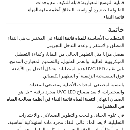
قابلية التوسع المعيارية: قابلة للتكيف مع وحدات
الطاولة الصغيرة أو واسعة النطاق
أنظمة تنقية المياه
فائقة النقاء
.
خاتمة
المتطلبات الأساسية
للمياه فائقة النقاء
في المختبرات هي النقاء
المطلق والاستقرار وعدم التدخل التجريبي.
بفضل مزايا مثل التطهير الخالي من البقايا، وكفاءة التعطيل
الميكروبية العالية، والعمر الطويل، والتصميم المعياري المدمج،
تلبي تقنية UVC LED هذه المتطلبات بشكل أفضل من الأشعة
فوق البنفسجية الزئبقية أو التطهير الكيميائي.
بالنسبة لمصنعي المعدات الأصلية ومصنعي المعدات
والمختبرات، لا يعد مصباح UVC LED مجرد ترقية - بل هو
الضمان النهائي
لتنقية المياه فائقة النقاء في أنظمة معالجة المياه
في المختبرات
.
في علوم الحياة، والبحث والتطوير الصيدلاني، والاختبارات
التحليلية، لا يعد الماء عالي النقاء مجرد مادة استهلاكية أساسية،
بل هو أيضًا أساس الدقة التجريبية وإمكانية التكرار. يجب أن