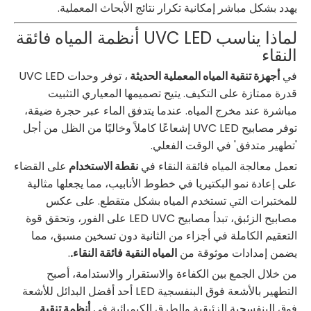
يهدد بشكل مباشر إمكانية تكرار نتائج الأبحاث المعملية.
لماذا يناسب UVC LED أنظمة المياه فائقة
النقاء
في
أجهزة تنقية المياه المعملية الحديثة
، توفر وحدات UVC LED
قدرة ممتازة على التكيف. يتيح تصميمها المعياري التثبيت
مباشرة عند مخرج المياه. عندما يتدفق الماء عبر حجرة ضيقة،
توفر مصابيح UVC LED إشعاعًا كاملاً وخاليًا من الظل من أجل
'تطهير متدفق' في الوقت الفعلي.
تعمل معالجة المياه فائقة النقاء في
نقطة الاستخدام
على القضاء
على إعادة نمو البكتيريا في خطوط الأنابيب، مما يجعلها مثالية
للمختبرات التي تستخدم المياه بشكل متقطع. على عكس
مصابيح الزئبق، تبدأ مصابيح LED UVC على الفور، وتحقق قوة
التعقيم الكاملة في أجزاء من الثانية دون تسخين مسبق، مما
يضمن إمدادات موثوقة من
المياه النقية فائقة النقاء.
.
من خلال الجمع بين الكفاءة والاستقرار والاستدامة، أصبح
التطهير بالأشعة فوق البنفسجية LED أحد أفضل البدائل للأشعة
فوق البنفسجية الزئبقية والطرق الكيميائية في
أنظمة تنقية