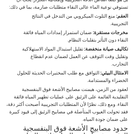
تستوفي نوعية الماء عالى النقاء متطلبات صارمة، بما في ذلك:
العقم:
منع التلوث الميكروبي من التدخل في النتائج
التجريبية.
مخرجات مستقرة:
ضمان استمرار إمدادات المياه فائقة
النقاء دون التأثر بتقلبات النظام.
تكاليف صيانة منخفضة:
تقليل استبدال المواد الاستهلاكية
وتقليل وقت التوقف عن العمل لضمان عدم انقطاع
التجارب.
الامتثال البيئي:
التوافق مع طلب المختبرات الحديثة للحلول
الخضراء والمستدامة.
لعقود من الزمن، هيمنت مصابيح الأشعة فوق البنفسجية
التقليدية القائمة على الزئبق على عمليات تطهير المياه فائقة
النقاء. ومع ذلك، نظرًا لأن المتطلبات التجريبية أصبحت أكثر دقة،
فقد تحولت العيوب المتأصلة في مصابيح الزئبق إلى قيود كبيرة
على ضمان جودة المياه.
حدود مصابيح الأشعة فوق البنفسجية