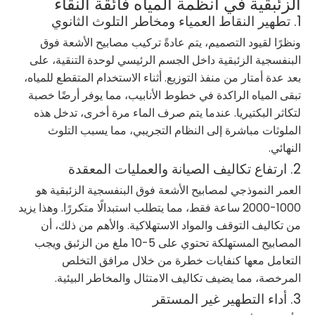
الزئبقية في أنظمة المياه فائقة النقاء
1. تطهير النقاط العمياء ومخاطر التلوث الثانوي
ونظرًا لقيود التصميم، يتم عادةً تركيب مصابيح الأشعة فوق
البنفسجية الزئبقية داخل الجسم الرئيسي لوحدة التنقية، على
بعد عدة أمتار من منفذ التوزيع. أثناء الاستخدام المتقطع للمياه،
تبقى المياه الراكدة في خطوط الأنابيب، مما يوفر أرضًا خصبة
لتكاثر البكتيريا. عندما يتم صرف الماء مرة أخرى، تدخل هذه
الملوثات مباشرة إلى النظام التجريبي، مما يسبب التلوث
النهائي.
2. ارتفاع تكاليف الصيانة والعمليات المعقدة
العمر النموذجي لمصابيح الأشعة فوق البنفسجية الزئبقية هو
1000-2000 ساعة فقط، مما يتطلب استبدالًا متكررًا. وهذا يزيد
من تكاليف التوقف والمواد الاستهلاكية. والأهم من ذلك، أن
المصابيح المستهلكة تحتوي على 5-10 ملغ من الزئبق ويجب
التعامل معها كنفايات خطرة من خلال مرافق التخلص
المرخصة، مما يضيف تكاليف الامتثال والمخاطر البيئية.
3. أداء التطهير غير المستقر