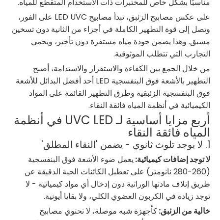
مناسبًا بشكل خاص للمختبرات ذات الاستخدام المتقطع للمياه.
على عكس مصابيح الزئبق، تبدأ مصابيح LED UVC على الفور،
وتصل إلى قوة التطهير الكاملة في أجزاء من الثانية دون تسخين
مسبق. وهذا يضمن جودة مياه مستقرة دون تأخير، ويحمي
التجارب التي تتطلب الموثوقية.
من خلال الجمع بين الكفاءة والاستقرار والاستدامة، أصبح
التطهير بالأشعة فوق البنفسجية LED أحد أفضل البدائل للأشعة
فوق البنفسجية الزئبقية وطرق التطهير القائمة على المواد
الكيميائية في أنظمة المياه فائقة النقاء.
أربع مزايا أساسية لـ UVC LED في أنظمة
المياه فائقة النقاء
1. لا يوجد تلوث ثانوي - يضمن 'النقاء المطلق'
لا توجد إضافات كيميائية:
يعمل ضوء الأشعة فوق البنفسجية
(260-280 نانومتر) على تعطيل الكائنات الحية الدقيقة عن
طريق إتلاف مادتها الوراثية دون إدخال أي مواد كيميائية - لا
توجد زيادة في الكربون العضوي الكلي، ولا بقايا أيونية.
خالية من الزئبق:
كأجهزة شبه موصلة، لا تحتوي مصابيح