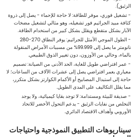
الزئبق).
- تشغيل فوري، موفر للطاقة: لا حاجة للإحماء - يصل إلى ذروة
كثافة مبيد الجراثيم فور تشغيله، وهو مثالي لتشغيل مضخات
الآبار بشكل متقطع ويقلل بشكل كبير من استخدام الطاقة.
- الطول الموجي الأمثل للجراثيم: يوفر النطاق 270-280
نانومتر ما يصل إلى 99.999% من مسببات الأمراض المنقولة
بالماء، وخالي من الأوزون، دون تغيير الذوق الطبيعي.
- عمر افتراضي طويل للغاية، الحد الأدنى من الصيانة: تصميم
معياري بعمر افتراضي يصل إلى عشرات الآلاف من الساعات؛ لا
حاجة إلى استبدال المصابيح أو الأكمام الكوارتز بشكل متكرر،
مما يقلل التكاليف على المدى الطويل.
- صديقة للبيئة ومستدامة: لا توجد بقايا كيميائية، ولا يوجد
التخلص من نفايات الزئبق - يدعم التحول الأخضر للاتحاد
الأوروبي وأهداف الاقتصاد الدائري.
سيناريوهات التطبيق النموذجية واحتياجات