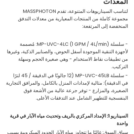
المعدات
لتناسب السيناريوهات المتنوعة، تقدم MASSPHOTON
مجموعة كاملة من المنتجات المعيارية من معدلات التدفق
المنخفضة إلى المرتفعة:
- سلسلة MP-UVC-4LC (1 GPM / 4L/min): مُصممة
لأجهزة التنقية الموجودة أسفل الحوض، والصنابير الذكية، وغيرها
من تطبيقات نقاط الاستخدام - وهي صغيرة الحجم وسهلة
التركيب.
- سلسلة MP-UVC-45LB (12 جالونًا في الدقيقة / 45 لترًا
في الدقيقة): مثالية لإمدادات المنزل بالكامل، والمرافق التجارية
الصغيرة، والمزارع - توفر جرعة عالية من الأشعة فوق
البنفسجية للتطهير الشامل عند التدفقات الأعلى.
السيناريو 1: الإمداد المركزي بالريف وتحديث مياه الآبار في قرية
واحدة
سياق السوق: غالبًا ما تتجاوز مياه الآبار الحدود الميكروبية بسبب