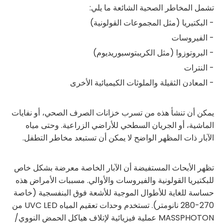
تشمل المخاطر الصحية الشائعة ما يلي:
- البكتيريا (مثل المجموعات القولونية)
- الفيروسات
- البروتوزوا (مثل الكريبتوسبوريديوم)
- النترات
- المعادن الثقيلة والملوثات الكيميائية الأخرى
يمكن أن تنشأ هذه من تسرب خزانات الصرف الصحي، أو نفايات
الماشية، أو الجريان السطحي للأراضي الزراعية. وحتى مياه
الآبار ذات المظهر الواضح لا يمكن أن تستبعد مخاطر التطفل.
تظهر الأبحاث المستفيضة أن الآبار الخاصة معرضة بشكل خاص
للبكتيريا القولونية والفيروسات والأوالي. مسببات الأمراض هذه
حساسة للغاية للأطوال الموجية للأشعة فوق البنفسجية (خاصة
270-280 نانومتر). تستخدم وحدات تعقيم المياه UVC LED من
MASSPHOTON عملية فيزيائية لإتلاف هياكل الحمض النووي/