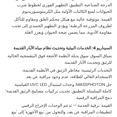
الدرجة الصناعية. التطبيق: التطهير الفوري لخطوط شرب
الحيوانات لمنع الكائنات الأولية مثل الكريبتوسبوريديوم.
القيمة: موثوقية عالية مع هيكل محكم الغلق ومقاوم للتآكل
لظروف المزرعة الرطبة؛ ويؤدي التطهير الجسدي إلى تجنب
مقاومة الأدوية، مما يضمن صحة الحيوان ويعزز الغلة.
السيناريو 4: الخدمات البيئية وتحديث نظام مياه الآبار القديمة
سياق السوق: سوق بديلة لأنظمة الأشعة فوق البنفسجية الحالية
للزئبق وتحديث الآبار القديمة.
التحديات الرئيسية: مخاطر الزئبق في الأنظمة القديمة،
الاستخدام العالي للطاقة، عدم وجود مراقبة عن بعد.
حل MASSPHOTON: وحدات استبدال UVC LED القياسية
كاملة السلسلة. التطبيق: تحديث تركيبات مصابيح الزئبق القديمة؛
دمج المراقبة الرقمية.
القيمة: ترقية الخدمة — تدعم الوحدات الإخراج الرقمي
لتطبيقات المراقبة عن بعد، والتحول من 'بيع الأجهزة' إلى 'بيع