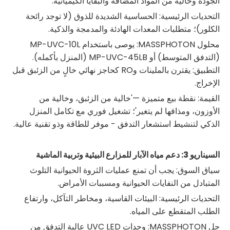
الجودة وخالية من المواد المضافة والبقايا الكيميائية.
التحديات الرئيسية: الحساسية الشديدة للذوق (لا توجد رائحة
الكلور)؛ متطلبات المعدات الهادئة والمدمجة والذكية.
محلول MASSPHOTON: يوصى باستخدام MP-UVC-10L
(التدفق المتوسط) أو MP-UVC-45LB (المنزل بأكمله).
التطبيق: يقترن بالملينات وRO كحاجز نهائي خالٍ من الزئبق قبل
الإخراج.
القيمة: نقطة بيع متميزة —'خالية من الزئبق، وخالية من
الأوزون، ومذاقها لم يتغير'؛ تشغيل فوري مع تكامل المنزل
الذكي لتنشيط استشعار التدفق - موفر للطاقة وذو تقنية عالية.
السيناريو 3: دعم مياه الآبار للمزارع البيئية وتربية الماشية
سياق السوق: يجب أن تمنع عمليات الثروة الحيوانية التلوث
المتبادل من النفايات الحيوانية ومسببات الأمراض.
التحديات الرئيسية: البيئات القاسية، ومخاطر التآكل، وارتفاع
الطلب المتقطع على المياه.
حل MASSPHOTON: وحدات UVC LED عالية التدفق من