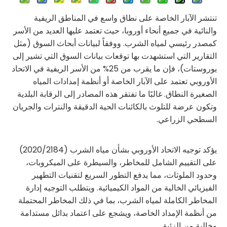
تنتشر الآبار الخاصة على نطاق واسع في المناطق الريفية
والنائية في جميع أنحاء أوروبا، حيث تعتمد عليها العديد من الأسر
كمصدر رئيسي لمياه الشرب. ووفقاً لبيانات أبحاث السوق (مثل
التقارير التي استشهدت بها توقعات بيانات السوق التي تشير إلى
يوروستات)، فإن ما يقرب من 25% من الأسر الريفية في الاتحاد
الأوروبي تعتمد على الآبار الخاصة أو أنظمة إمدادات المياه
الصغيرة النطاق. غالبًا ما تفتقر هذه المصادر إلى الرقابة البلدية
وتكون عرضة للتلوث بالكائنات الحية الدقيقة والنترات والجريان
السطحي الزراعي.
يؤكد توجيه الاتحاد الأوروبي بشأن مياه الشرب (2020/2184)
على التقييم الشامل للمخاطر، والسيطرة على الميكروبات،
وحدود الملوثات، مما يدفع التطور السريع لتقنيات التطهير
الفيزيائي الخالية من المواد الكيميائية. ويتطلب التوجيه إدارة
المخاطر الكاملة لمياه الشرب، بما في ذلك المخاطر المحتملة
من أنظمة الإمداد الخاصة، ويشجع على اعتماد بدائل مستدامة
وخالية من الزئبق.