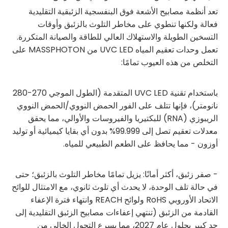
تعد أنظمة مصابيح الأشعة فوق البنفسجية الزئبقية التقليدية
فعالة ولكنها تنطوي على مخاطر التلوث بالزئبق وأوقات
التسخين الطويلة والاستهلاك العالي للطاقة والصيانة المتكررة.
تعمل وحدات تعقيم المياه UVC LED من MASSPHOTON على
التخلص من هذه العيوب تمامًا:
باستخدام تقنية UVC LED المتقدمة (الطول الموجي 270-280
نانومتر)، فإنها تتلف على الفور الحمض النووي/الحمض النووي
الريبوزي (RNA) للبكتيريا والفيروسات والأوالي، مما يحقق
معدلات تعقيم تصل إلى 99.999% بدون أي بقايا كيميائية أو توليد
أوزون - مما يحافظ على الطعم الطبيعي للمياه.
- صفر زئبق، أكثر أمانًا: يزيل تمامًا مخاطر التلوث بالزئبق؛ حتى
في حالة تلف الوحدة، لا يحدث أي تلوث ثانوي، مع الامتثال للوائح
الاتحاد الأوروبي RoHS ولوائح REACH وانتهاء فترة الإعفاء
القادمة من الزئبق (تنتهي إعفاءات مصابيح الزئبق التقليدية إلى
حد كبير بحلول عام 2027، مما يسرع التحول الخالي من