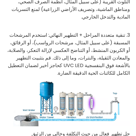
التلوث القريبة (على سبيل المثال، أنظمة الصرف الصحي،
ومناطق الماشية، وتصريف الأراضي الزراعية) لمنع التسربات
المادية والتدخل الخارجي.
3. تنقية متعددة المراحل + التطهير النهائي: استخدم المرشحات
المسبقة (على سبيل المثال، مرشحات الرواسب)، أو الرقائق،
أو الكربون المنشط، أو التناضح العكسي لإزالة التعكر، والصلابة،
والمعادن الثقيلة، والنترات، وما إلى ذلك. قم بتثبيت التطهير
بالأشعة فوق البنفسجية UVC LED كحاجز أخير لضمان التعطيل
الكامل للكائنات الحية الدقيقة الضارة.
حل تطهير فعال من حيث التكلفة وخالي من الزئبق