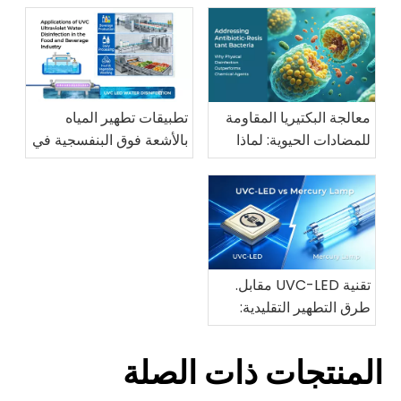
معالجة البكتيريا المقاومة
تطبيقات تطهير المياه
للمضادات الحيوية: لماذا
بالأشعة فوق البنفسجية في
يتفوق التطهير الجسدي
صناعة الأغذية والمشروبات
على العوامل الكيميائية
تقنية UVC-LED مقابل.
طرق التطهير التقليدية:
تحليل مقارن قائم على
المبادئ
المنتجات ذات الصلة