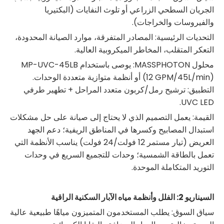
الجريان السطحي الزراعي أو تلوث النفايات (البكتيريا
والفيروسات والخراجات).
التحديات الرئيسية: المصادر المتفرقة، موارد الصيانة المحدودة،
التعكر المتقلب، المخاطر الميكروبية العالية.
محلول MASSPHOTON: يوصى باستخدام MP-UVC-45LB
(12 GPM/45L/min) أو أنظمة متوازية متعددة الوحدات.
التطبيق: ترشيح رمل/كربون متعدد المراحل + تطهير طرفي
UVC LED.
القيمة: يعمل التصميم الذي لا يحتاج إلى صيانة على حل مشكلات
استبدال المصابيح وكسرها في المناطق الريفية؛ دعم الجهد
العريض (تيار مستمر 12 فولت/24 فولت) يناسب الأنظمة التي
تعمل بالطاقة الشمسية؛ وحدات للتجميع السريع في وحدات
التوريد المتكاملة الموحدة.
السيناريو 2: الفلل وأنظمة مياه الآبار السكنية الراقية
سياق السوق: يطلب المستخدمون المتميزون مياهًا طبيعية عالية