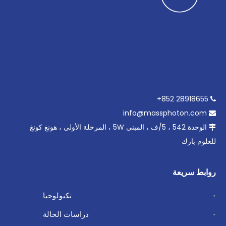
28918655 852+

info@massphoton.com

الوحدة 542 ، 5/ف ، المبنى 5W ، المرحلة الأولى ، هونغ كونغ

للعلوم بارك
روابط سريعة
تكنولوجيا
دراسات الحالة