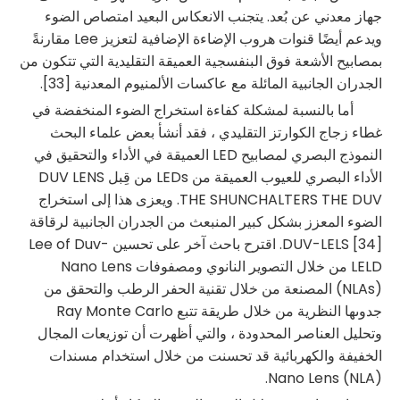
جهاز معدني عن بُعد. يتجنب الانعكاس البعيد امتصاص الضوء
ويدعم أيضًا قنوات هروب الإضاءة الإضافية لتعزيز Lee مقارنةً
بمصابيح الأشعة فوق البنفسجية العميقة التقليدية التي تتكون من
الجدران الجانبية المائلة مع عاكسات الألمنيوم المعدنية [33].
أما بالنسبة لمشكلة كفاءة استخراج الضوء المنخفضة في
غطاء زجاج الكوارتز التقليدي ، فقد أنشأ بعض علماء البحث
النموذج البصري لمصابيح LED العميقة في الأداء والتحقيق في
الأداء البصري للعيوب العميقة من LEDs من قِبل DUV LENS
THE SHUNCHALTERS THE DUV. ويعزى هذا إلى استخراج
الضوء المعزز بشكل كبير المنبعث من الجدران الجانبية لرقاقة
DUV-LELS [34]. اقترح باحث آخر على تحسين Lee of Duv-
LELD من خلال التصوير النانوي ومصفوفات Nano Lens
(NLAs) المصنعة من خلال تقنية الحفر الرطب والتحقق من
جدوىها النظرية من خلال طريقة تتبع Ray Monte Carlo
وتحليل العناصر المحدودة ، والتي أظهرت أن توزيعات المجال
الخفيفة والكهربائية قد تحسنت من خلال استخدام مسندات
Nano Lens (NLA).