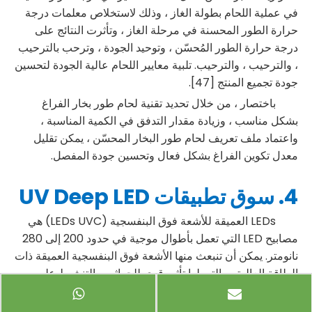
في عملية اللحام بطولة الغاز ، وذلك لاستخلاص معلمات درجة
حرارة الطور المحسنة في مرحلة الغاز ، وتأثرت النتائج على
درجة حرارة الطور المُحسّن ، وتوحيد الجودة ، وترحب بالترحيب
، والترحيب ، والترحيب. تلبية معايير اللحام عالية الجودة لتحسين
جودة تجميع المنتج [47].
باختصار ، من خلال تحديد تقنية لحام طور بخار الفراغ
بشكل مناسب ، وزيادة مقدار التدفق في الكمية المناسبة ،
واعتماد ملف تعريف لحام طور البخار المحسّن ، يمكن تقليل
معدل تكوين الفراغ بشكل فعال وتحسين جودة المفصل.
4. سوق تطبيقات UV Deep LED
LEDs العميقة للأشعة فوق البنفسجية (LEDs UVC) هي
مصابيح LED التي تعمل بأطوال موجية في حدود 200 إلى 280
نانومتر. يمكن أن تنبعث منها الأشعة فوق البنفسجية العميقة ذات
الطاقة العالية ، والتي لها تأثير قوي للجراثيم والتنشيط على
البكتيريا والفيروسات والكائنات الحية الدقيقة الأخرى. فيما يلي
تاريخ تطبيق LEDs UV العميق [48]: