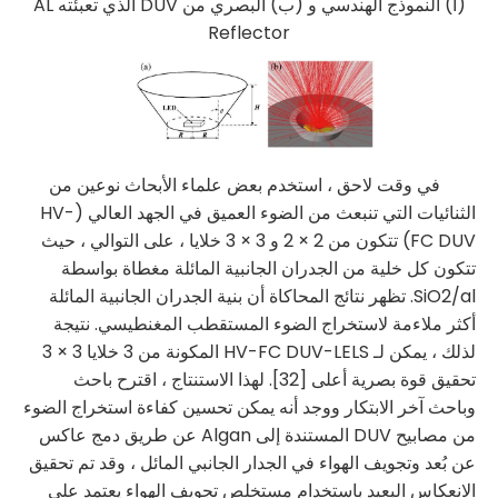
(أ) النموذج الهندسي و (ب) البصري من DUV الذي تعبئته AL
Reflector
في وقت لاحق ، استخدم بعض علماء الأبحاث نوعين من
الثنائيات التي تنبعث من الضوء العميق في الجهد العالي (HV-
FC DUV) تتكون من 2 × 2 و 3 × 3 خلايا ، على التوالي ، حيث
تتكون كل خلية من الجدران الجانبية المائلة مغطاة بواسطة
SiO2/al. تظهر نتائج المحاكاة أن بنية الجدران الجانبية المائلة
أكثر ملاءمة لاستخراج الضوء المستقطب المغنطيسي. نتيجة
لذلك ، يمكن لـ HV-FC DUV-LELS المكونة من 3 خلايا 3 × 3
تحقيق قوة بصرية أعلى [32]. لهذا الاستنتاج ، اقترح باحث
وباحث آخر الابتكار ووجد أنه يمكن تحسين كفاءة استخراج الضوء
من مصابيح DUV المستندة إلى Algan عن طريق دمج عاكس
عن بُعد وتجويف الهواء في الجدار الجانبي المائل ، وقد تم تحقيق
الانعكاس البعيد باستخدام مستخلص تجويف الهواء يعتمد على