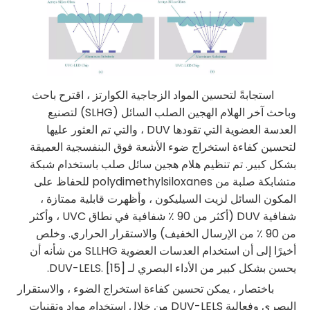
استجابةً لتحسين المواد الزجاجية الكوارتز ، اقترح باحث
وباحث آخر الهلام الهجين الصلب السائل (SLHG) لتصنيع
العدسة العضوية التي تقودها DUV ، والتي تم العثور عليها
لتحسين كفاءة استخراج ضوء الأشعة فوق البنفسجية العميقة
بشكل كبير. تم تنظيم هلام هجين سائل صلب باستخدام شبكة
متشابكة صلبة من polydimethylsiloxanes للحفاظ على
المكون السائل لزيت السيليكون ، وأظهرت قابلية ممتازة ،
شفافية DUV (أكثر من 90 ٪ شفافية في نطاق UVC ، وأكثر
من 90 ٪ من الإرسال الخفيف) والاستقرار الحراري. وخلص
أخيرًا إلى أن استخدام العدسات العضوية SLLHG من شأنه أن
يحسن بشكل كبير من الأداء البصري لـ DUV-LELS. [15].
باختصار ، يمكن تحسين كفاءة استخراج الضوء ، والاستقرار
البصري وفعالية DUV-LELS من خلال استخدام مواد وتقنيات