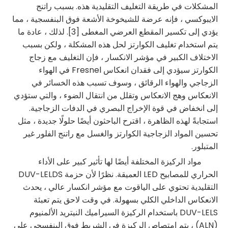
المشكلات في طريقة التغليف التقليدية هذه. بسبب راتنج
الايبوكسي ، فإنه عرضة للشيخوخة الأشعة فوق البنفسجية ، مما
يؤدي إلى تكسير المقطع العرضي المغطى [3]. لذلك ، عادة ما
يتم استخدام تغليف الكوارتز لحل هذه المشكلة ، ولكن بسبب
الاختلاف الكبير في مؤشر الانكسار ، فإن التغليف مع زجاج
الكوارتز سيؤدي إلى فقدان انعكاس Fresnel في الهواء
الزجاجي والهواء الرقائق ، وسوف تسبب هذه الخسائر في
الانعكاس وهج الانعكاس وتقلل من انتقال الضوء ، والتي ستؤدي
إلى انخفاض في قوة الإخراج البصري في الدفات الزجاجية.
استجابةً لهذه الظاهرة ، اقترح الباحثون أيضًا حلولًا جديدة ، مثل
تحسين المواد الزجاجية الكوارتز والغسل مع راتنج الفلور غير
المتبلور.
مواد الركيزة المختلفة أيضًا لها تأثير كبير على الأداء
الحراري للمصابيح LED العميقة. نظرًا لأن حزمة DUV-LELDS
التقليدية تحتوي على الياقوت مع مؤشر انكسار عالي ، يحدث
الانعكاس الداخلي الكلي بسهولة. في وقت لاحق يتم تعبئة
DUV-LELS باستخدام الركيزة السيراميك النيتريد الألمنيوم
(ALN) ، يتم امتصاص الركيزة في الشريط فوق البنفسجي على