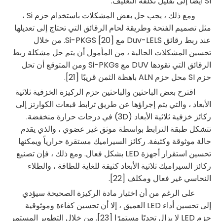
SI أيضًا إلى تقليل تكلفة التغليف.
ومع ذلك ، يجب حل بعض المشكلات باستخدام حزم Si ،
مثل تصميم الفتحة وطريقة لحام الرقائق التي تحتاج إلى تعديلها
عند ربط رقائق Duv-LELS مع Si-PKGS [20]. من خلال
تحسين المشكلات الحالية ، من المأمول أن يتم حل مشكلة ربط
الرقائق التي تقودها DUV مع Si-PKGs ومن المتوقع أن تحل
حزم SI محل حزم ALN باهظة الثمن قريبًا [21].
اقترح بعض الباحثين والباحثين حزم الركيزة الخزفية ثلاثية
الأبعاد ، والتي يتم إجراؤها عن طريق ترابط قبعات الكوارتز إلى
ركائز خزفية ثلاثية الأبعاد (3D) في درجات حرارة منخفضة.
تتشكل طبقة الترابط بواسطة موثق غير عضوي ، والذي يقدم
حالة موثوقة وكثيفة. ركائز السيراميك مستقرة حرارياً ويمكنها
تحسين استقرار أجهزة LED بشكل فعال. ومع ذلك ، فإن تصنيع
ركائز السيراميك ثلاثية الأبعاد كثيفة للغاية للطاقة ، والطلاء
النحاسي غير فعال ومكلف [22].
على الرغم من أن اختيار مادة الركيزة الصحيحة سيؤدي
إلى تحسين أداء LED العميق ، إلا أن تحسين كفاءة وموثوقية
حزم LED لا يزال تحديًا مستمرًا [23]. من خلال التطوير المستمر