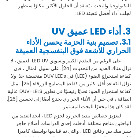
للتكنولوجيا والبحث ، يُعتقد أن الحلول الأكثر ابتكارًا ستظهر
لجلب أداء أفضل لتعبئة LED.
3. أداء LED عميق UV
3.1. تصميم بنية الحزمة يحسن الأداء
الحراري للأشعة فوق البنفسجية العميقة
على الرغم من التقدم الكبير وتسويق LED UV العميق ، لا
تزال هناك العديد من التحديات [24]. على سبيل المثال ، فإن
كفاءة استخراج الضوء (LEE) في DUV LEDs منخفضة جدًا ولا
تزال الكفاءة أقل بكثير من كفاءة المصابيح الزرقاء [25]. تمثل
كفاءة استخراج الضوء تحديًا رئيسيًا في تطوير DUV-LELS عالية
الطاقة ، في حين أن الأداء الحراري يحتاج أيضًا إلى تحسين [26].
لقد كان هذا محفزًا للبحث المستمر.
لتعزيز خصائص تبديد الحرارة لحزم LED ، اتخذ العديد من
الباحثين مناهج مختلفة. أدخلت إحدى الدراسات أضلاع حاجز
سيراميك بين رقائق LED ، والتي تم قياسها بواسطة كاميرا