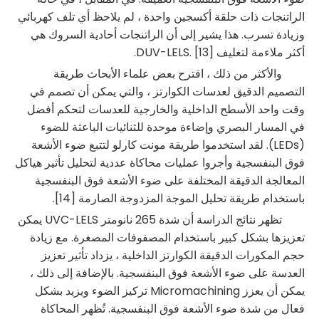
الراتنجات ذات حلقة أكسجين واحدة ، لم يلاحظ أي تلف كهربائي
وزيادة تسرب. هذا يشير إلى أن الراتنجات أحادية السروك هي
أكثر ملاءمة لتغليف DUV-LELS. [13].
والأكثر من ذلك ، اقترح بعض علماء الأبحاث طريقة
التصميم الدقيق لعدسات الكوارتز ، والتي يمكن أن تصمم في
وقت واحد الأسطح الداخلية والخارجية للعدسات لتحكم أفضل
في المسار البصري وإضاءة موحدة للثنائيات الباعثة للضوء
(LEDs). لقد استخدموا طريقة مونت كارلو لتتبع ضوء الأشعة
فوق البنفسجية وأجروا عمليات محاكاة عددية لتحليل تأثير هياكل
المعالجة الدقيقة المختلفة على ضوء الأشعة فوق البنفسجية
باستخدام طريقة تحليل الموجة المزدوجة الصارمة [14].
تظهر نتائج الدراسة أن شدة 265 نانومتر UVC-LELS يمكن
تعزيزها بشكل كبير باستخدام المصفوفات المصغرة. مع زيادة
حجم المكورات الدقيقة الكوارتز الداخلية ، يزداد تأثير تعزيز
العدسة على ضوء الأشعة فوق البنفسجية. بالإضافة إلى ذلك ،
يمكن أن يعزز Micromachining تركيز الضوء ويزيد بشكل
فعال من شدة ضوء الأشعة فوق البنفسجية. تُظهر المحاكاة