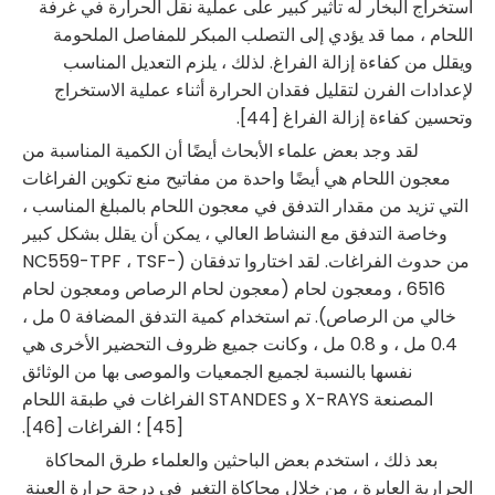
استخراج البخار له تأثير كبير على عملية نقل الحرارة في غرفة
اللحام ، مما قد يؤدي إلى التصلب المبكر للمفاصل الملحومة
ويقلل من كفاءة إزالة الفراغ. لذلك ، يلزم التعديل المناسب
لإعدادات الفرن لتقليل فقدان الحرارة أثناء عملية الاستخراج
وتحسين كفاءة إزالة الفراغ [44].
لقد وجد بعض علماء الأبحاث أيضًا أن الكمية المناسبة من
معجون اللحام هي أيضًا واحدة من مفاتيح منع تكوين الفراغات
التي تزيد من مقدار التدفق في معجون اللحام بالمبلغ المناسب ،
وخاصة التدفق مع النشاط العالي ، يمكن أن يقلل بشكل كبير
من حدوث الفراغات. لقد اختاروا تدفقان (NC559-TPF ، TSF-
6516 ، ومعجون لحام (معجون لحام الرصاص ومعجون لحام
خالي من الرصاص). تم استخدام كمية التدفق المضافة 0 مل ،
0.4 مل ، و 0.8 مل ، وكانت جميع ظروف التحضير الأخرى هي
نفسها بالنسبة لجميع الجمعيات والموصى بها من الوثائق
المصنعة X-RAYS و STANDES الفراغات في طبقة اللحام
[45] ؛ الفراغات [46].
بعد ذلك ، استخدم بعض الباحثين والعلماء طرق المحاكاة
الحرارية العابرة ، من خلال محاكاة التغير في درجة حرارة العينة