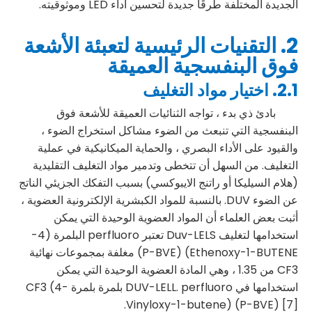
الجديدة المختلفة طرقًا جديدة لتحسين أداء LED وموثوقيته.
2. التقنيات الرئيسية لتعبئة الأشعة
فوق البنفسجية العميقة
2.1. اختيار مواد التغليف
بادئ ذي بدء ، تواجه الثنائيات العميقة للأشعة فوق
البنفسجية التي تنبعث من الضوء مشاكل استخراج الضوء ،
والقيود على الأداء البصري ، والحماية الميكانيكية في عملية
التغليف. من السهل أن تتخطى وتدمير مواد التغليف التقليدية
(هلام السيليكا أو راتنج الايبوكسي) بسبب التفكك الجزيئي الناتج
عن الضوء DUV. بالنسبة للمواد الكبشرية الإلكترونية العضوية ،
أثبت بعض العلماء أن المواد العضوية الوحيدة التي يمكن
استخدامها لتغليف Duv-LELS تعتبر perfluoro البلمرة (4-
Ethenoxy-1-BUTENE) (P-BVE) مغلفة بمجموعات نهائية
CF3 من 1.35 ، وهي المادة العضوية الوحيدة التي يمكن
استخدامها في DUV-LELL. perfluoro بلمرة بلمرة CF3 (4-
Vinyloxy-1-butene) (P-BVE) [7].