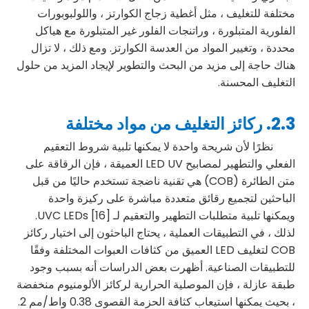
مختلفة للتغليف ، مثل أغطية زجاج الكوارتز ، واللولبوبورات
الفلورية المتبلورة ، وراتنجات الفلور غير المتبلورة مع هياكل
محددة ، وتغيير المواد من العدسة الكوارتز. ومع ذلك ، لا تزال
هناك حاجة إلى مزيد من البحث والتطوير لإيجاد المزيد من حلول
التغليف المحسنة.
2.3. ركائز التغليف من مواد مختلفة
نظرًا لأن شريحة واحدة لا يمكنها تلبية شروط التعقيم
الفعلي والتطهير لمصابيح LED UV العميقة ، فإن الرقاقة على
متن الطائرة (COB) هي تقنية ناضجة تستخدم حاليًا من قبل
الباحثين لتجميع رقائق متعددة مباشرة على ركيزة واحدة
ويمكنها تلبية متطلبات التطهير والتعقيم لـ UVC LEDs [16].
لذلك ، في التطبيقات العملية ، يحتاج الباحثون إلى اختيار ركائز
COB لتغليف LED العميق من كثافات العبوات المختلفة وفقًا
للتطبيقات الصناعية. أظهرت بعض الدراسات أنه بسبب وجود
طبقة عازلة ، فإن الموصلية الحرارية لركائز الألومنيوم منخفضة
، بحيث يمكنها استيعاب كثافة الحزمة القصوى 0.38 واط/مم 2.