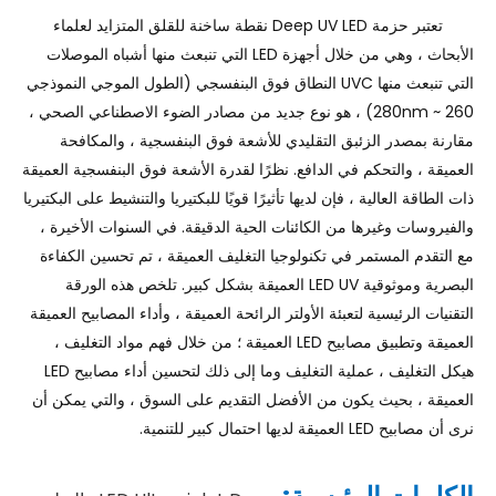
تعتبر حزمة Deep UV LED نقطة ساخنة للقلق المتزايد لعلماء
الأبحاث ، وهي من خلال أجهزة LED التي تنبعث منها أشباه الموصلات
التي تنبعث منها UVC النطاق فوق البنفسجي (الطول الموجي النموذجي
260 ~ 280nm) ، هو نوع جديد من مصادر الضوء الاصطناعي الصحي ،
مقارنة بمصدر الزئبق التقليدي للأشعة فوق البنفسجية ، والمكافحة
العميقة ، والتحكم في الدافع. نظرًا لقدرة الأشعة فوق البنفسجية العميقة
ذات الطاقة العالية ، فإن لديها تأثيرًا قويًا للبكتيريا والتنشيط على البكتيريا
والفيروسات وغيرها من الكائنات الحية الدقيقة. في السنوات الأخيرة ،
مع التقدم المستمر في تكنولوجيا التغليف العميقة ، تم تحسين الكفاءة
البصرية وموثوقية LED UV العميقة بشكل كبير. تلخص هذه الورقة
التقنيات الرئيسية لتعبئة الأولتر الرائحة العميقة ، وأداء المصابيح العميقة
العميقة وتطبيق مصابيح LED العميقة ؛ من خلال فهم مواد التغليف ،
هيكل التغليف ، عملية التغليف وما إلى ذلك لتحسين أداء مصابيح LED
العميقة ، بحيث يكون من الأفضل التقديم على السوق ، والتي يمكن أن
نرى أن مصابيح LED العميقة لديها احتمال كبير للتنمية.