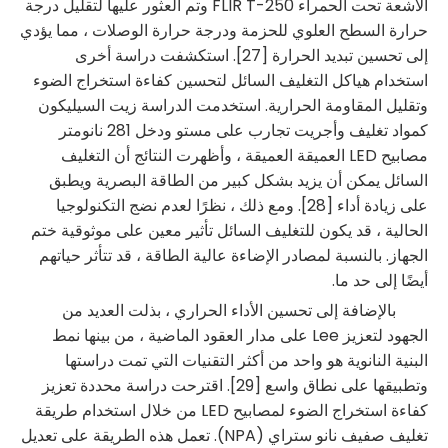
الأشعة تحت الحمراء FLIR T-250 وتم العثور عليها لتقليل درجة
حرارة السطح العلوي للحزمة ودرجة حرارة الوصلات ، مما يؤدي
إلى تحسين تبديد الحرارة [27]. استكشفت دراسة أخرى
استخدام هياكل التغليف السائل لتحسين كفاءة استخراج الضوء
وتقليل المقاومة الحرارية. استخدمت الدراسة زيت السيليكون
كمواد تغليف وأجريت تجارب على مستو ودخل 281 نانومتر
مصابيح LED العميقة العميقة ، وأظهرت النتائج أن التغليف
السائل يمكن أن يزيد بشكل كبير من الطاقة البصرية ويطبق
على زيادة أداء [28]. ومع ذلك ، نظرًا لعدم نضج التكنولوجيا
الحالية ، قد يكون للتغليف السائل تأثير معين على موثوقية ختم
الجهاز. بالنسبة لمصادر الإضاءة عالية الطاقة ، قد تتأثر حياتهم
أيضًا إلى حد ما.
بالإضافة إلى تحسين الأداء الحراري ، بذلت العديد من
الجهود لتعزيز Lee على مدار العقود الماضية ، من بينها نمط
البنية النانوية هو واحد من أكثر التقنيات التي تمت دراستها
وتطبيقها على نطاق واسع [29]. اقترحت دراسة محددة تعزيز
كفاءة استخراج الضوء لمصابيح LED من خلال استخدام طريقة
تغليف صفيف نانو ستراي (NPA). تعمل هذه الطريقة على تعديل