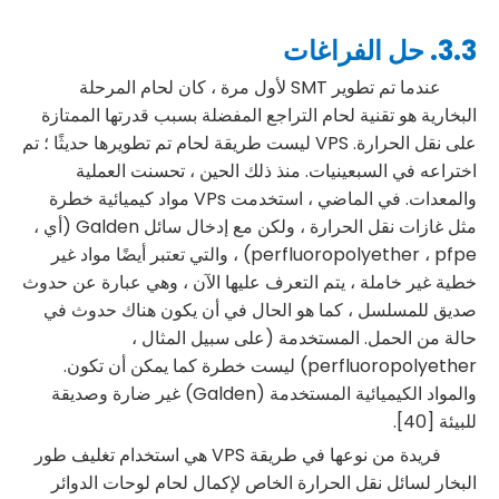
3.3. حل الفراغات
عندما تم تطوير SMT لأول مرة ، كان لحام المرحلة
البخارية هو تقنية لحام التراجع المفضلة بسبب قدرتها الممتازة
على نقل الحرارة. VPS ليست طريقة لحام تم تطويرها حديثًا ؛ تم
اختراعه في السبعينيات. منذ ذلك الحين ، تحسنت العملية
والمعدات. في الماضي ، استخدمت VPs مواد كيميائية خطرة
مثل غازات نقل الحرارة ، ولكن مع إدخال سائل Galden (أي ،
perfluoropolyether ، pfpe) ، والتي تعتبر أيضًا مواد غير
خطية غير خاملة ، يتم التعرف عليها الآن ، وهي عبارة عن حدوث
صديق للمسلسل ، كما هو الحال في أن يكون هناك حدوث في
حالة من الحمل. المستخدمة (على سبيل المثال ،
perfluoropolyether) ليست خطرة كما يمكن أن تكون.
والمواد الكيميائية المستخدمة (Galden) غير ضارة وصديقة
للبيئة [40].
فريدة من نوعها في طريقة VPS هي استخدام تغليف طور
البخار لسائل نقل الحرارة الخاص لإكمال لحام لوحات الدوائر