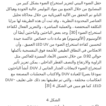
حقل الضوء البيني لتعزيز استخراج الضوء بشكل كبير من
المصابيح من خلال الجمع بين مواد البوليمر عالية الجودة وهياكل
النانو. تم التحقق من الآلية الفيزيائية من خلال محاكاة تحليل
العناصر المحدودة النظرية ، وقد ثبت أن هذه الطريقة لها مزايا
التكلفة المنخفضة ، والعملية المباشرة ، والتعزيز الفعال لكفاءة
استخراج الضوء [30]. وجد بعض الباحثين والباحثين أيضًا أن
الألومنيوم (الألومنيوم) هو مادة ذات خصائص عاكسة جيدة
لتحسين كفاءة استخراج الضوء من LED UV العميق ، وأن
الانعكاس في النطاق الطيفي للأشعة فوق البنفسجية بأكملها
حوالي 0.92. من خلال تحسين الأبعاد المميزة للعاكس مثل
الزاوية والارتفاع والنصف القطر الداخلي ، يمكن تعزيز تأثير
استخراج الضوء لانبعاثات الجدار الجانبي لـ DUV. أنشأ الباحثون
نموذجًا بصريًا للعبادة DUV والاكتتاب المحسّنات المصنعة مع
انعكاسات مختلفة ، والتي تم تطبيقها بعد ذلك على تغليف DUV-
LELD. كما هو مبين في الشكل 4 [31]
الشكل 4