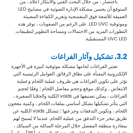
باختصار ، من خلال البحث الفني والابتكار أعلاه ، من
المتوقع أن يحسن مشكلة الإدارة الضوئية في مصابيح LED
العميقة للأشعة فوق البنفسجية وتعزيز الكفاءة المضيئة
وموثوقية LED UVC. على الرغم من الصعوبات ، توفر هذه
التطورات المزيد من الاحتمالات ومساحة التطوير لتطبيقات
UVC LED المستقبلية.
3.2. تشكيل وآثار الفراغات
تعتبر الفراغات لحامها مشكلة موثوقية كبيرة في الأجهزة
الإلكترونية المعبأة على نطاق الرقائق. العوامل الرئيسية التي
تؤثر على تكوين الفراغات هي ظروف عملية اللحام وعملية
الانتعاش ، وكذلك موقع وحجم مفاصل اللحام ؛ وفقًا لحجم
الفراغات ، يمكن تصنيفها في voids الكلية والخلايا الصغيرة ،
التي يتأثر تشكيلها بشكل أساسي بملفات اللحام ، وكمية معجون
اللحام ، وتكوين التدفقات وجرعتها ؛ تتشكل voids الكلية عن
طريق تبخر جزء التدفق من عملية اللحام. عندما لا يُسمح لهم
بمغادرة منطقة المفصل خلال المرحلة السائلة من السبائك ،