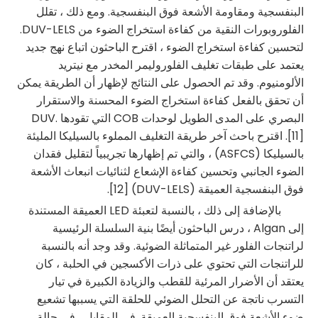
البنفسجية ومقاومة الأشعة فوق البنفسجية. ومع ذلك ، تقلل
الفلوروبورات النقية من كفاءة استخراج الضوء من DUV-LELS.
لتحسين كفاءة استخراج الضوء ، اقترح الباحثون اتباع نهج جديد
يعتمد على طبقات تغليف الفلوروليمر المخدر مع نيتريد
الألومنيوم. وقد تم الحصول على النتائج لإظهار أن الطريقة يمكن
أن تحقق بالفعل كفاءة استخراج الضوء المحسنة والاستقرار
البصري على المدى الطويل لوحدات COB التي تقودها DUV.
[11]. اقترح باحث آخر طريقة التغليف المملوء بالسيليكا المليئة
بالسيليكا (ASFCS) ، والتي تم إظهارها تجريبياً لتقليل فقدان
الضوء الجانبي وتحسين كفاءة الإشعاع لثنائيات انبعاث الأشعة
فوق البنفسجية العميقة (DUV-LELS) [12].
بالإضافة إلى ذلك ، بالنسبة لتعبئة LED العميقة المستندة
إلى Algan ، درس الباحثون أيضًا بنية السلسلة الرئيسية
لراتنجات الفلور غير المتماثلة الضوئية. وقد وجد أنه بالنسبة
للراتنجات التي تحتوي على ذرات الأكسجين في الحلبة ، كان
يعتقد أن الأضرار المرئية للقطب والزيادة الكبيرة في تيار
التسرب ناتجة عن التحلل الضوئي للحلقة التي يسببها تشعيع
ضوء الأشعة فوق البنفسجية العميقة. في المقابل ، في حالة