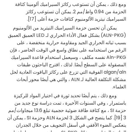
ومع ذلك ، يمكن أن تستوعب ركائز السيراميك ألومينا كثافة
الحزمة من 0.94 واط/مم 2. يمكن أن تستوعب ركائز
السيراميك نيتريد الألومنيوم كثافات حزمة أعلى [17].
يمكن أن تحسن حزمة السيراميك النيتريد من الألومنيوم
(ALN-PKG) بشكل فعال الأداء الحراري لـ LED العميق العميق
بسبب ثباته الحراري الجيد ومقاومة حرارية منخفضة ، على
الرغم من استخدامه على نطاق واسع في الوقت الحاضر ، فإن
Aln-PKG نفسه مكلف ، وسيعمل استخدام قاعدة السيراميك
المصقولة على السطح أيضًا. لذلك ، اقترح الباحثون طبقات
algan/aln الفوقية التي تزرع على ركائز الياقوت العادية لحل
مشكلة التكلفة العالية لـ ALN ، والتي هي أيضًا محور أبحاث
العلماء.
ومع ذلك ، يتم أيضًا تحديد ثورة في اختيار المواد للركيزة
باستمرار ، وفي السنوات الأخيرة ، تمت دراسة نوع جديد من
حزمة SI ، مع كثافة طاقة ضوئية حجمية تبلغ 13.6 ميجاوات/مم
3 [19]. كما يتضح في الشكل 3 لحزمة ALN وحزمة SI ، يمكن أن
ينعكس الضوء الأفقي في أسفل التجويف من خلال الجدران