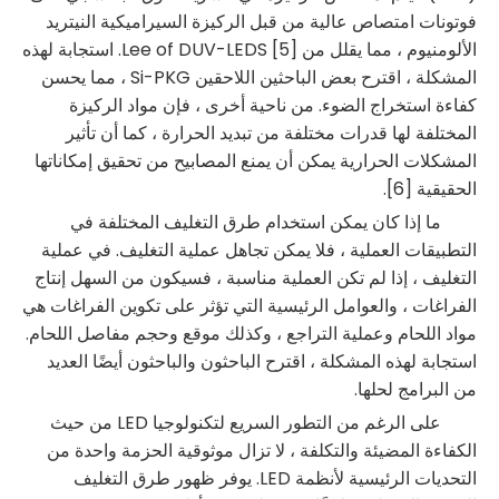
فوتونات امتصاص عالية من قبل الركيزة السيراميكية النيتريد
الألومنيوم ، مما يقلل من Lee of DUV-LEDS [5]. استجابة لهذه
المشكلة ، اقترح بعض الباحثين اللاحقين Si-PKG ، مما يحسن
كفاءة استخراج الضوء. من
ناحية أخرى ، فإن مواد الركيزة
المختلفة لها قدرات مختلفة من تبديد الحرارة ، كما أن تأثير
المشكلات الحرارية يمكن أن يمنع المصابيح من تحقيق إمكاناتها
الحقيقية [6].
ما إذا كان يمكن استخدام طرق التغليف المختلفة في
التطبيقات العملية ، فلا يمكن تجاهل عملية التغليف. في عملية
التغليف ، إذا لم تكن العملية مناسبة ، فسيكون من السهل إنتاج
الفراغات ، والعوامل الرئيسية التي تؤثر على تكوين الفراغات هي
مواد اللحام وعملية التراجع ، وكذلك موقع وحجم مفاصل اللحام.
استجابة لهذه المشكلة ، اقترح الباحثون والباحثون أيضًا العديد
من البرامج لحلها.
على الرغم من التطور السريع لتكنولوجيا LED من حيث
الكفاءة المضيئة والتكلفة ، لا تزال موثوقية الحزمة واحدة من
التحديات الرئيسية لأنظمة LED. يوفر ظهور طرق التغليف