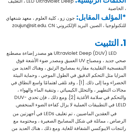
الكلمات الرئيسية:
LED Ultraviolet Deep ، التغليف
، الخاصية
*المؤلف المقابل:
جون زو ، كلية العلوم ، معهد شنغهاي
للتكنولوجيا ، الصين. البريد الإلكتروني: zoujun@sit.edu. CN
1. التثبيت
Ultraviolet Deep (DUV) LED هو مصدر إضاءة مصطنع
صحي جديد ، ومصباح UV العميق ومصدر ضوء الأشعة فوق
البنفسجية التقليدية مقارنة بمصابيح الزئبق ، وهناك العديد من
المزايا مثل التحكم الدقيق في الطول الموجي ، وحماية البيئة
الخضراء وما إلى ذلك. [1] ، وقد تلقى اهتمامًا واسع النطاق في
مجالات التطهير ، والتحلل الكيميائي ، وتنقية الماء والهواء ،
والتحكم في سلامة الأغذية [2]. ومع ذلك ، فإن تحدي DUV-
LELD في التطبيقات العملية لا يزال كفاءة الضوء المنخفض.
في العقدين الماضيين ، تم تغليف LEDs في أجهزتين من
الرصاص ، مماثلة في شكل المصابيح الصغيرة ، ومختومة مع
راتنجات الايبوكسي الشفافة للغاية. ومع ذلك ، هناك العديد من