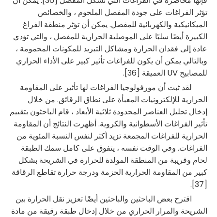
فإنها محاصرة في الفراغات التي تشكل المفصل [36]. يمكن أن
تؤثر الفراغات على جودة المفصل الملحوم ، والخصائص
الميكانيكية والكهربائية للمفصل. يمكن أن تؤثر منطقة الفراغ
الكبيرة أيضًا سلبًا على الموصلية الحرارية للمفصل ، والتي تؤدي
عادة إلى فقدان الحرارة ومشاكل التبريد للمكونات المحمومة ،
وبالتالي يمكن أن يكون للفراغات تأثير كبير على الأداء الحراري
للمصابيح UV العميقة [36].
لقد ثبت أن مورفولوجيا الفراغات لها تأثير على المقاومة
الحرارية للإلكترونيات المعبأة على نطاق الرقائق. من خلال
إدخال تحليل العناصر المحدودة ثلاثية الأبعاد ، قام الباحثون بتقييم
تأثير الفراغات الأسطوانية والكروية. أظهرت النتائج أن المقاومة
الحرارية للفراغات المجمعة تزيد أكثر لنفس النسبة المئوية من
الفراغات. وفي الوقت نفسه ، يتفوق على كامل سمك الطبقة
لحام وقريبة من المنطقة المولدة للحرارة في الشريحة بشكل
كبير من المقاومة الحرارية الحزمة ودرجة حرارة تقاطع الرقاقة
[37].
اقترح بعض الباحثين والباحثين أيضًا تعزيز نقل الحرارة بين
الشريحة والمرار الحراري من خلال إدخال طبقة رقيقة من مادة