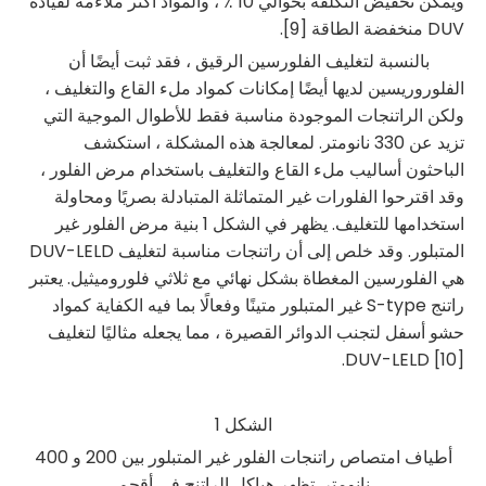
ويمكن تخفيض التكلفة بحوالي 10 ٪ ، والمواد أكثر ملاءمة لقيادة
DUV منخفضة الطاقة [9].
بالنسبة لتغليف الفلورسين الرقيق ، فقد ثبت أيضًا أن
الفلوروريسين لديها أيضًا إمكانات كمواد ملء القاع والتغليف ،
ولكن الراتنجات الموجودة مناسبة فقط للأطوال الموجية التي
تزيد عن 330 نانومتر. لمعالجة هذه المشكلة ، استكشف
الباحثون أساليب ملء القاع والتغليف باستخدام مرض الفلور ،
وقد اقترحوا الفلورات غير المتماثلة المتبادلة بصريًا ومحاولة
استخدامها للتغليف. يظهر في الشكل 1 بنية مرض الفلور غير
المتبلور. وقد خلص إلى أن راتنجات مناسبة لتغليف DUV-LELD
هي الفلورسين المغطاة بشكل نهائي مع ثلاثي فلوروميثيل. يعتبر
راتنج S-type غير المتبلور متينًا وفعالًا بما فيه الكفاية كمواد
حشو أسفل لتجنب الدوائر القصيرة ، مما يجعله مثاليًا لتغليف
DUV-LELD [10].
الشكل 1
أطياف امتصاص راتنجات الفلور غير المتبلور بين 200 و 400
نانومتر. تظهر هياكل الراتنج في أقحم