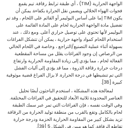
الواجهة الحرارية (TIM) ، أي طبقة ترابط رقاقة. تيم يقمع
فجوات الهواء الخلالي ويضمن نقل الحرارة بكفاءة. يمكن أن
يكون TIM إما على أساس البوليمر أو القائم على اللحام ، وقد تم
تفضيل مادة الواجهة الحرارية لحام على المادة القائمة على
البوليمر لأنها تحتوي على توصيل حراري أعلى. ومع ذلك ، عند
استخدام اللحام كمواد واجهة حرارية ، يمكن أن تتشكل الفراغات
بسهولة أثناء عملية التصنيع/التراجع ، وخاصة في اللحام الخالي
من الرصاص. إن وجود الفراغات يقلل من مساحة المقطعية
الفعالة لحام ، مما يؤدي إلى زيادة المقاومة الحرارية وارتفاع
درجات حرارة رقاقة الذروة ، مما قد يؤدي إلى آليات الفشل
التي تم تنشيطها في درجة الحرارة. لا يزال الفراغ قضية موثوقية
كبيرة [38].
لمعالجة هذه المشكلة ، استخدم الباحثون أيضًا تحليل
العناصر المحدودة ثلاثية الأبعاد للتحقيق في الفراغات المختلفة.
وفي الوقت نفسه ، فإن الفراغات التي تمر عبر سمك الطبقة
لحام بالكامل وتقع بالقرب من منطقة توليد الحرارة من الرقاقة
تزيد بشكل كبير من المقاومة الحرارية الحزمة ودرجة حرارة
تقاطع الرقاقة. كما هو مبين في الشكل 5 [39].