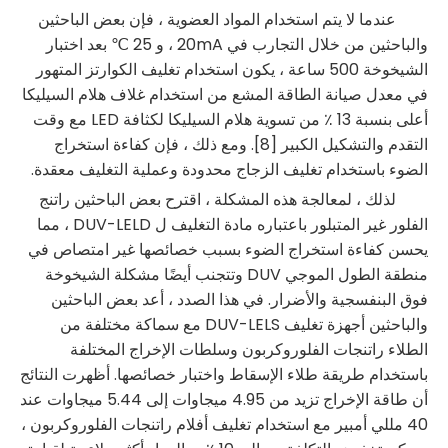
عندما لا يتم استخدام المواد العضوية ، فإن بعض الباحثين
والباحثين من خلال التجارب في 20mA ، و 25 ℃ بعد اختبار
الشيخوخة 500 ساعة ، يكون استخدام تغليف الكوارتز المتهور
في معدل صيانة الطاقة المشع من استخدام غلاف هلام السيليكا
أعلى بنسبة 13 ٪ من تسوية هلام السيليكا لكثافة LED مع وقت
التقدم والتشكيل الكبير [8]. ومع ذلك ، فإن كفاءة استخراج
الضوء باستخدام تغليف الزجاج محدودة وعملية التغليف معقدة.
لذلك ، لمعالجة هذه المشكلة ، اقترح بعض الباحثين راتنج
الفلور غير المتبلور باعتباره مادة التغليف ل DUV-LELD ، مما
يحسن كفاءة استخراج الضوء بسبب خصائصها غير امتصاص في
منطقة الطول الموجي DUV وتتجنب أيضًا مشكلة الشيخوخة
فوق البنفسجية والأضرار. في هذا الصدد ، أعد بعض الباحثين
والباحثين أجهزة تغليف DUV-LELS مع سماكة مختلفة من
الطلاء راتنجات الفلوروكربون وسلطات الإخراج المختلفة
باستخدام طريقة طلاء الإسقاط واختبار خصائصها. أظهرت النتائج
أن طاقة الإخراج تزيد من 4.95 ميجاوات إلى 5.44 ميجاوات عند
40 مللي أمبير مع استخدام تغليف أفلام راتنجات الفلوروكربون ،