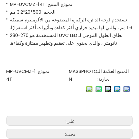
نموذج المنتج: MP-UVCMZ-14T
الحجم: 500*20*3.2 مم
تستخدم لوحة الدائرة الركيزة المصنوعة من الألومنيوم سميكة
1.6 مم ، والتي لها تبديد حراري أكثر كفاءة وتأثيرات أكثر استقرارًا.
نطاق الطول الموجي لـ UVC LED المستخدمة هو 270-280
نانومتر ، والذي يحتوي على تعقيم وتطهير ممتازة وكفاءة.
المنتج العلامة الت
MASSPHOTO
نموذج:
MP-UVCMZ-1
جارية:
N
4T
على:
تحت: