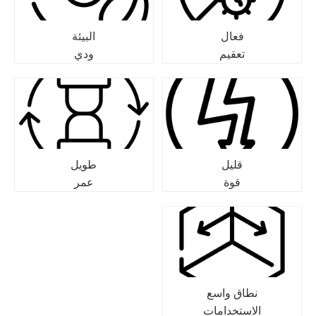
فعال
البيئة
تعقيم
ودي
قليل
طويل
قوة
عمر
نطاق واسع
الاستخدامات