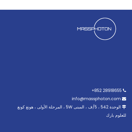
28918655 852+

info@massphoton.com

الوحدة 542 ، 5/ف ، المبنى 5W ، المرحلة الأولى ، هونغ كونغ

للعلوم بارك