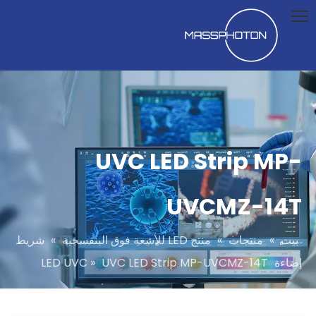
UVC LED Strip MP-
UVCMZ-14T
بيت
»
منتجات
»
منتج LED للأشعة فوق البنفسجية
»
شريط
إضاءة LED UVC
UVC LED Strip MP-UVCMZ-14T
»