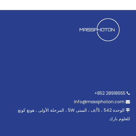
28918655 852+

info@massphoton.com

الوحدة 542 ، 5/ف ، المبنى 5W ، المرحلة الأولى ، هونغ كونغ

للعلوم بارك