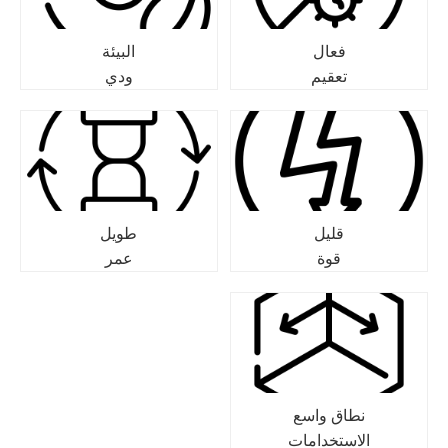
فعال
البيئة
تعقيم
ودي
قليل
طويل
قوة
عمر
نطاق واسع
الاستخدامات