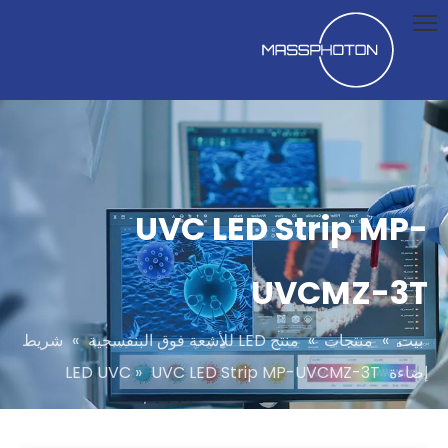
UVC LED Strip MP-
UVCMZ-3T
بيت
»
منتجات
»
منتج LED للأشعة فوق البنفسجية
»
شريط
إضاءة LED UVC
UVC LED Strip MP-UVCMZ-3T
»