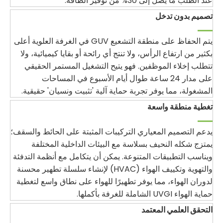
عند الطلب ما يصل إلى 30% من توفير الطاقة.
تصميم بدون تدخل
يتم الحفاظ على منطقة التشعيع GUV في الغرفة العلوية أعلى
بكثير من ارتفاع الرأس، ولا تنتج أي رائحة أو بقايا كيميائية، ولا
تتطلب إخلاء الموظفين. فهو يتيح التشغيل المستمر الحقيقي
على مدار 24 ساعة طوال أيام الأسبوع في المساحات
المشغولة، مما يوفر تجربة حماية آلية 'تثبيت ونسيان' حقيقية.
تغطية منطقة واسعة
يدعم التصميم المعياري التركيبات المثبتة على الحائط والسقف؛
يمتزج شكله النحيف بسلاسة مع البيئات الداخلية المختلفة
ويناسب التطبيقات المتنوعة. يمكن أن يتكامل مع أنظمة التدفئة
والتهوية وتكييف الهواء (HVAC) لإنشاء سلسلة تطهير محسنة
لدوران الهواء، مما يوفر تطهيرًا للهواء على نطاق واسع لتغطية
حماية الهواء UVGI الشاملة للغرفة بأكملها.
التحقق العلمي المعتمد