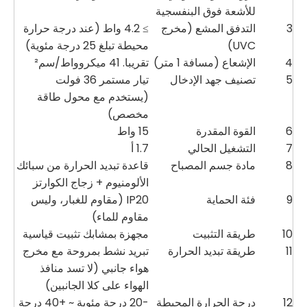
للأشعة فوق البنفسجية
3
التدفق المشع (مخرج
≥ 4.2 واط (عند درجة حرارة
UVC)
محيطة تبلغ 25 درجة مئوية)
4
الإشعاع (مسافة 1 متر)
تقريبا. 41 ميكروواط/سم²
5
تصنيف جهد الإدخال
تيار مستمر 36 فولت
(يستخدم مع محول طاقة
مخصص)
6
القوة المقدرة
15 واط
7
التشغيل الحالي
1.7 أ
8
مادة جسم المصباح
قاعدة تبديد الحرارة من سبائك
الألومنيوم + زجاج الكوارتز
9
فئة الحماية
IP20 (مقاوم للغبار، وليس
مقاوم للماء)
10
طريقة التثبيت
مجهزة بمشابك تثبيت قياسية
11
طريقة تبديد الحرارة
تبريد نشط بمروحة مع مخرج
هواء جانبي (لا تسد منافذ
الهواء على كلا الجانبين)
12
درجة الحرارة المحيطة
-20 درجة مئوية ~ +40 درجة