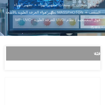
بيت
»
منتجات
»
منتجات-تطهير الهواء
»
تطهير الهواء
السقف
»
MASSPHOTON تطهير هواء الغرفة العلوية بالأشعة
فوق البنفسجية / نظام UVGI للغرفة العلوية MP-UVC-
15WR
فئة