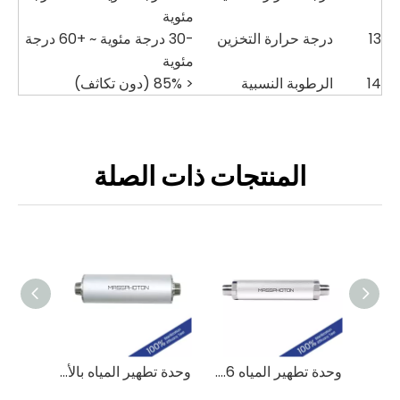
مئوية
13
درجة حرارة التخزين
-30 درجة مئوية ~ +60 درجة
مئوية
14
الرطوبة النسبية
< 85% (دون تكاثف)
المنتجات ذات الصلة
UVC LED Strip MP-UVCMZ-1F
وحدة تطهير المياه 2.6 GPM UVC LED MP-UVC-10LB
وحدة تطهير المياه بالأشعة فوق البنفسجية 12 GPM UV-C LED لتطهير المياه بالأشعة فوق البنفسجية MP-UVC-45LB