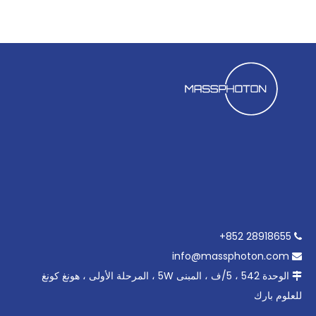
28918655 852+

info@massphoton.com

الوحدة 542 ، 5/ف ، المبنى 5W ، المرحلة الأولى ، هونغ كونغ

للعلوم بارك