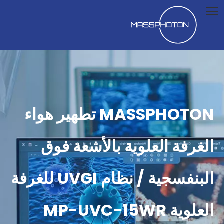
MASSPHOTON تطهير هواء
الغرفة العلوية بالأشعة فوق
البنفسجية / نظام UVGI للغرفة
العلوية MP-UVC-15WR