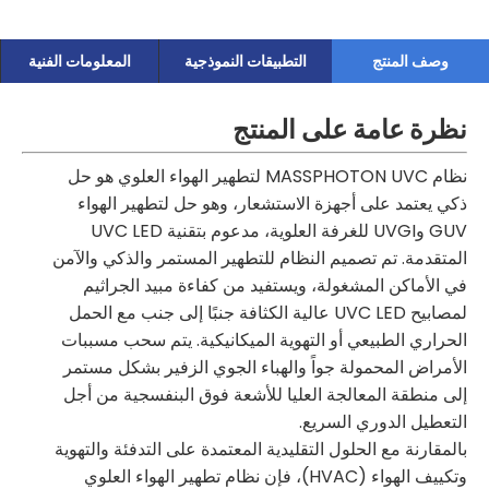
وصف المنتج
التطبيقات النموذجية
المعلومات الفنية
نظرة عامة على المنتج
نظام MASSPHOTON UVC لتطهير الهواء العلوي هو حل
ذكي يعتمد على أجهزة الاستشعار، وهو حل لتطهير الهواء
GUV وUVGI للغرفة العلوية، مدعوم بتقنية UVC LED
المتقدمة. تم تصميم النظام للتطهير المستمر والذكي والآمن
في الأماكن المشغولة، ويستفيد من كفاءة مبيد الجراثيم
لمصابيح UVC LED عالية الكثافة جنبًا إلى جنب مع الحمل
الحراري الطبيعي أو التهوية الميكانيكية. يتم سحب مسببات
الأمراض المحمولة جواً والهباء الجوي الزفير بشكل مستمر
إلى منطقة المعالجة العليا للأشعة فوق البنفسجية من أجل
التعطيل الدوري السريع.
بالمقارنة مع الحلول التقليدية المعتمدة على التدفئة والتهوية
وتكييف الهواء (HVAC)، فإن نظام تطهير الهواء العلوي