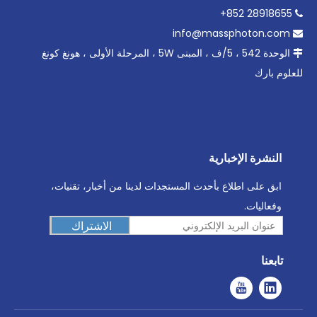
28918655 852+

info@massphoton.com

الوحدة 542 ، 5/ف ، المبنى 5W ، المرحلة الأولى ، هونغ كونغ

للعلوم بارك
النشرة الإخبارية
ابق على اطلاع بأحدث المستجدات لدينا من أخبار، تقنيات،
وفعاليات.
الاشتراك
تابعنا