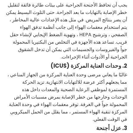
يجب أن تحافظ الأجنحة الجراحية على بيئات طائرة فائقة لتقليل
خطر الإصابة بالتهابات ما بعد الجراحة. حتى التلوث البسيط يمكن
أن يضر بنتائج المريض. في مثل هذه الإعدادات عالية المخاطر ،
يتم استخدام معقمات الهواء إلى جانب أنظمة تدفق الهواء
الصفحي ، وترشيح HEPA ، وتهوية الضغط الإيجابي لإنشاء حقل
قريب. تساعد هذه الأجهزة في التخلص من البكتيريا المحمولة
جواً والفيروسات والجسيمات التي يمكن أن تدخل الشقوق
الجراحية أو الأدوات أثناء الإجراءات.
2. وحدات العناية المركزة (ICUS)
غالبًا ما يعاني مرضى وحدة العناية المركزة من الجهاز المناعي ،
مما يجعلهم أكثر عرضة للالتهابات الانتهازية. تزيد الحركة
المستمرة لموظفي الرعاية الصحية والمعدات داخل هذه
الوحدات وخارجها من خطر الإصابة بمرض مسببات الأمراض
المحمولة جواً في الغرفة. توفر معقمات الهواء في وحدة العناية
المركزة تنقية الهواء المستمر ، مما يقلل من الحمل الميكروبي
في الوقت الفعلي.
3. عزل أجنحة