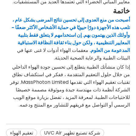
معايير المباني الخضراء التي تعتمدها العديد من المستشفيات.
خاتمة
أصبحت من منع العدوى إلى تحسين نتائج المرضى بشكل عام ،
تلعب هذه الأجهزة دورًا حيويًا في حماية الأشخاص الأكثر ضعفًا -
وأولئك الذين يهتمون بهم. إن استخدامهم لا يتعلق فقط بتلبية
المعايير التنظيمية ، ولكن حول بناء ثقافة النظافة الاستباقية
المدعومة من العلوم.
معقمات الهواء أدوات لا غنى عنها في
البيئات الطبية والرعاية الصحية الحديثة.
إذا كان منشأتك الطبية يتطلع إلى تحسين جودة الهواء الداخلي
من خلال حلول التعقيم المتقدمة ، ففكر في استكشاف نطاق
تقنيات تعقيم الهواء التي تقدمها MassPhoton Limited. توفر
الشركة أنظمة ذات مهندسة جيدة وموثوقة مصممة خصيصًا
للاحتياجات الطبية. لمعرفة المزيد ، تفضل بزيارة موقع الويب
الرسمي أو التواصل مع فريقهم للتشاور مع المنتج ودعمه.
شركة تصنيع تطهير UVC Air
تعقيم الهواء