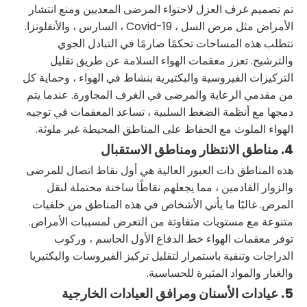
تم تصميم غرف العزل لاحتواء المرضى المعديين ومنع انتشار
الأمراض مثل مرض السل ، Covid-19 ، السارس ، والأنفلونزا.
تتطلب هذه المساحات تحكمًا صارمًا في التبادل الجوي
والترشيح. تعزز معقمات الهواء السلامة عن طريق تقليل
التركيزات الفيروسية والبكتيرية بنشاط في الهواء ، وحماية كل
من مقدمي الرعاية والمرضى في الغرف المجاورة. عندما يتم
دمجها مع أنظمة الضغط السلبية ، تساعد المعقمات في توجيه
الهواء الملوث مع الحفاظ على المناطق المحيطة غير ملوثة.
4. مناطق الانتظار ومناطق الاستقبال
هذه المناطق ذات العبور العالية هي أول نقاط اتصال للمرضى
والزوار القادمين ، مما يجعلهم نقاطًا ساخنة محتملة لنقل
المرض. غالبًا ما يأتي الأشخاص في هذه المناطق من خلفيات
متنوعة مع مستويات متفاوتة من التعرض لمسببات الأمراض.
توفر معقمات الهواء خط الدفاع الأول الحاسم ، وركوب
الدراجات وتنقية باستمرار لتقليل تركيز الفيروسات والبكتيريا
والغبار والمواد المثيرة للحساسية.
5. عيادات الأسنان ومرافق العيادات الخارجية