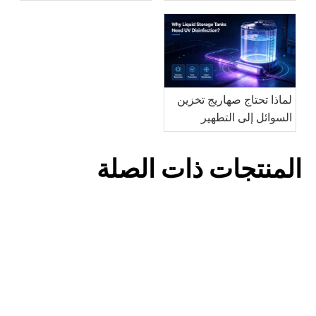
الميكروبي بنسبة 99.9%
المنقولة بالمياه: حل آمن
و99.99% و99.999%؟
وفعال لحماية مياه الشرب
لماذا تحتاج صهاريج تخزين
السوائل إلى التطهير
بالأشعة فوق البنفسجية؟
المنتجات ذات الصلة