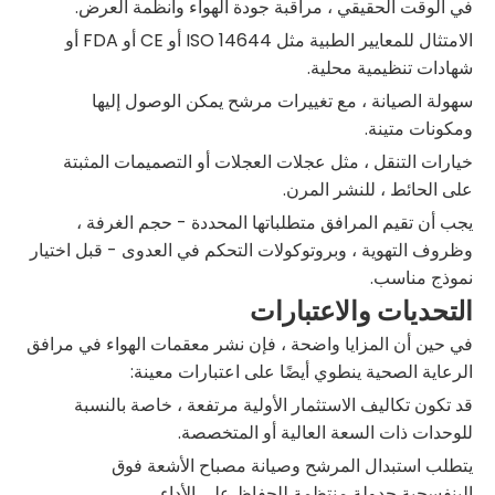
في الوقت الحقيقي ، مراقبة جودة الهواء وأنظمة العرض.
الامتثال للمعايير الطبية مثل ISO 14644 أو CE أو FDA أو
شهادات تنظيمية محلية.
سهولة الصيانة ، مع تغييرات مرشح يمكن الوصول إليها
ومكونات متينة.
خيارات التنقل ، مثل عجلات العجلات أو التصميمات المثبتة
على الحائط ، للنشر المرن.
يجب أن تقيم المرافق متطلباتها المحددة - حجم الغرفة ،
وظروف التهوية ، وبروتوكولات التحكم في العدوى - قبل اختيار
نموذج مناسب.
التحديات والاعتبارات
في حين أن المزايا واضحة ، فإن نشر معقمات الهواء في مرافق
الرعاية الصحية ينطوي أيضًا على اعتبارات معينة:
قد تكون تكاليف الاستثمار الأولية مرتفعة ، خاصة بالنسبة
للوحدات ذات السعة العالية أو المتخصصة.
يتطلب استبدال المرشح وصيانة مصباح الأشعة فوق
البنفسجية جدولة منتظمة للحفاظ على الأداء.