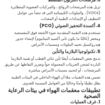
تزيل هذه المرشحات الروائح ، والمركبات العضوية المتطايرة
(VOCs) ، والملوثات الكيميائية التي قد تنشأ من عوامل
التنظيف أو الإمدادات الطبية أو المعدات.
4. أكسدة التحفيز الضوئي (PCO)
تستخدم هذه التقنية المتقدمة ضوء الأشعة فوق البنفسجية
ومحفز (غالبًا ما يكون ثاني أكسيد التيتانيوم) لإنشاء جذور
هيدروكسيل تحييد الملوثات ومسببات الأمراض.
5. تكنولوجيا البلازما والتأين
تدمج بعض المعقمات أيضًا تأين ثنائي القطب أو تقنية البلازما
الباردة لشحن الجزيئات المحمولة جواً وتعزيز التقاطها عن طريق
المرشحات ، أو لتحييد مسببات الأمراض مباشرة.
تضمن هذه التقنيات معًا أن الهواء الداخلي في البيئات الطبية
يظل نظيفًا وآمنًا وخاليًا من العوامل المسببة للعدوى.
تطبيقات معقمات الهواء في بيئات الرعاية
الصحية
1. غرف العمليات