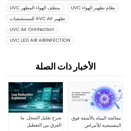
نظام تطهير الهواء UVC
منظف ​​الهواء المطهر UVC
تطهير AVC Air للمستشفيات
UVC Air Orinfection
UVC LED AIR AIRINFECTION
الأخبار ذات الصلة
شرح تقليل السجل: ما
معالجة المياه بالأشعة فوق
الفرق بين التعطيل
البنفسجية للأمراض