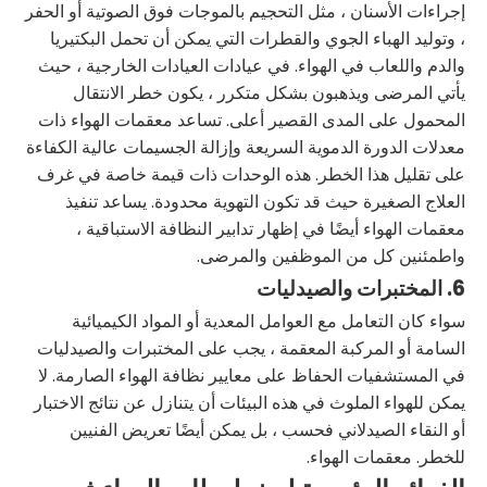
إجراءات الأسنان ، مثل التحجيم بالموجات فوق الصوتية أو الحفر
، وتوليد الهباء الجوي والقطرات التي يمكن أن تحمل البكتيريا
والدم واللعاب في الهواء. في عيادات العيادات الخارجية ، حيث
يأتي المرضى ويذهبون بشكل متكرر ، يكون خطر الانتقال
المحمول على المدى القصير أعلى. تساعد معقمات الهواء ذات
معدلات الدورة الدموية السريعة وإزالة الجسيمات عالية الكفاءة
على تقليل هذا الخطر. هذه الوحدات ذات قيمة خاصة في غرف
العلاج الصغيرة حيث قد تكون التهوية محدودة. يساعد تنفيذ
معقمات الهواء أيضًا في إظهار تدابير النظافة الاستباقية ،
واطمئنين كل من الموظفين والمرضى.
6. المختبرات والصيدليات
سواء كان التعامل مع العوامل المعدية أو المواد الكيميائية
السامة أو المركبة المعقمة ، يجب على المختبرات والصيدليات
في المستشفيات الحفاظ على معايير نظافة الهواء الصارمة. لا
يمكن للهواء الملوث في هذه البيئات أن يتنازل عن نتائج الاختبار
أو النقاء الصيدلاني فحسب ، بل يمكن أيضًا تعريض الفنيين
للخطر. معقمات الهواء.