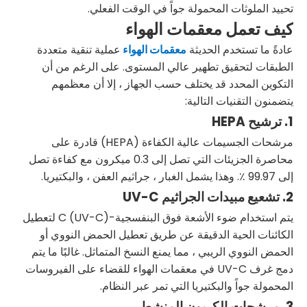
تحييد الملوثات المحمولة جواً في الوقت الفعلي.
كيف تعمل معقمات الهواء
عادةً ما تستخدم الحديثة
معقمات الهواء
عملية تنقية متعددة
الطبقات لتحقيق تطهير عالي المستوى. على الرغم من أن
التكوين المحدد قد يختلف حسب الجهاز ، إلا أن معظمهم
يتضمنون التقنيات التالية:
1. ترشيح HEPA
مرشحات الجسيمات عالية الكفاءة (HEPA) قادرة على
محاصرة الجزيئات التي تصل إلى 0.3 ميكرون مع كفاءة تصل
إلى 99.97 ٪. وهذا يشمل الغبار ، جراثيم العفن ، والبكتيريا.
2. تشعيع مبيدات الجراثيم UV-C
يتم استخدام ضوء الأشعة فوق البنفسجية-C (UV-C) لتعطيل
الكائنات الحية الدقيقة عن طريق تعطيل الحمض النووي أو
الحمض النووي الريبي ، مما يمنع النسخ المتماثل. غالبًا ما يتم
دمج غرف UV-C في معقمات الهواء للقضاء على الفيروسات
المحمولة جواً والبكتيريا التي تمر عبر النظام.
3. مرشحات الكربون المنشط