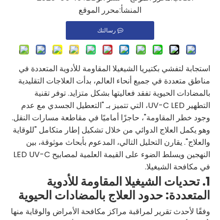
المنشأ:
محرر الموقع
رسالتك
استجابة لتفشي بكتيريا الشيغيلا المقاومة للأدوية المتعددة في
مناطق متعددة في جميع أنحاء العالم، بدأت العلاجات التقليدية
بالمضادات الحيوية تفقد فعاليتها بشكل متزايد. توفر تقنية
التطهير UV-C LED، التي تتميز بـ "التعطيل الجسدي مع عدم
وجود خطر المقاومة"، حاجزًا أماميًا في مقاطعة مسارات النقل.
وهو يكمل العلاج الدوائي من خلال تشكيل إطار متكامل "للوقاية
والعلاج". يقارن التحليل التالي، المدعوم بأبحاث موثوقة، بين
النهجين ويسلط الضوء على القيمة العلمية لمصابيح LED UV-C
في مكافحة الشيغيلا.
1. تحديات الشيغيلا المقاومة للأدوية
المتعددة: حدود العلاج بالمضادات الحيوية
وفقًا لأحدث تقرير لمراقبة مراكز مكافحة الأمراض والوقاية منها