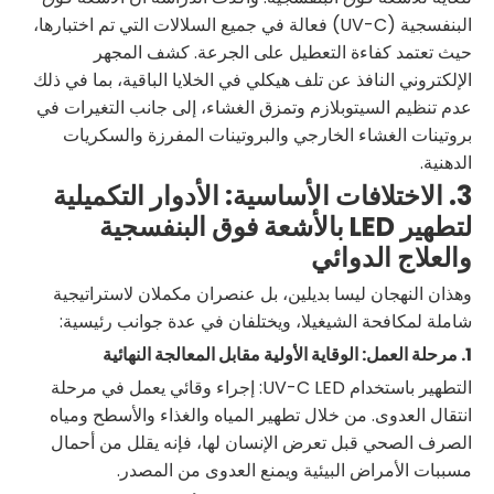
البنفسجية (UV-C) فعالة في جميع السلالات التي تم اختبارها،
حيث تعتمد كفاءة التعطيل على الجرعة. كشف المجهر
الإلكتروني النافذ عن تلف هيكلي في الخلايا الباقية، بما في ذلك
عدم تنظيم السيتوبلازم وتمزق الغشاء، إلى جانب التغيرات في
بروتينات الغشاء الخارجي والبروتينات المفرزة والسكريات
الدهنية.
3. الاختلافات الأساسية: الأدوار التكميلية
لتطهير LED بالأشعة فوق البنفسجية
والعلاج الدوائي
وهذان النهجان ليسا بديلين، بل عنصران مكملان لاستراتيجية
شاملة لمكافحة الشيغيلا، ويختلفان في عدة جوانب رئيسية:
1. مرحلة العمل: الوقاية الأولية مقابل المعالجة النهائية
التطهير باستخدام UV-C LED: إجراء وقائي يعمل في مرحلة
انتقال العدوى. من خلال تطهير المياه والغذاء والأسطح ومياه
الصرف الصحي قبل تعرض الإنسان لها، فإنه يقلل من أحمال
مسببات الأمراض البيئية ويمنع العدوى من المصدر.