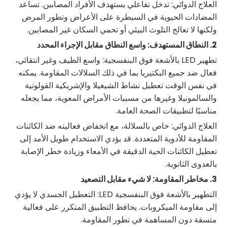
العلاج الدوائي: تدخل تفاعلي يستهدف الأفراد المصابين. تساعد
المضادات الحيوية في السيطرة على الأعراض وتطور المرض
ولكنها لا تعالج التلوث البيئي أو تحمي السكان غير المصابين.
2. النطاق المستهدف: واسع النطاق مقابل الإجراء المحدد
تطهير LED بالأشعة فوق البنفسجية: واسع الطيف وغير انتقائي،
فعال ضد جميع البكتيريا بما في ذلك السلالات المقاومة. يمكنه
في نفس الوقت تعطيل نشاط الشيغيلا والإشريكية القولونية
والسالمونيلا وغيرها من مسببات الأمراض المعوية، مما يجعله
مناسبًا لتطبيقات الصحة العامة.
العلاج الدوائي: خاص بالسلالة، مع انخفاض فعاليته ضد الكائنات
المقاومة للأدوية المتعددة. قد يؤدي الاستخدام طويل الأمد إلى
تعطيل الكائنات الحية الدقيقة في الأمعاء وزيادة خطر الإصابة
بالعدوى الثانوية.
3. مخاطر المقاومة: لا شيء مقابل التصعيد
التطهير بالأشعة فوق البنفسجية LED: التعطيل الجسدي لا يؤدي
إلى مقاومة الميكروبات. يحافظ التطبيق المتكرر على فعالية
متسقة دون المساهمة في تطور المقاومة.