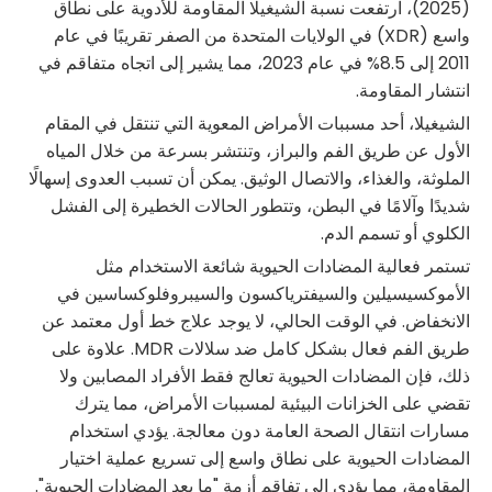
(2025)، ارتفعت نسبة الشيغيلا المقاومة للأدوية على نطاق
واسع (XDR) في الولايات المتحدة من الصفر تقريبًا في عام
2011 إلى 8.5% في عام 2023، مما يشير إلى اتجاه متفاقم في
انتشار المقاومة.
الشيغيلا، أحد مسببات الأمراض المعوية التي تنتقل في المقام
الأول عن طريق الفم والبراز، وتنتشر بسرعة من خلال المياه
الملوثة، والغذاء، والاتصال الوثيق. يمكن أن تسبب العدوى إسهالًا
شديدًا وآلامًا في البطن، وتتطور الحالات الخطيرة إلى الفشل
الكلوي أو تسمم الدم.
تستمر فعالية المضادات الحيوية شائعة الاستخدام مثل
الأموكسيسيلين والسيفترياكسون والسيبروفلوكساسين في
الانخفاض. في الوقت الحالي، لا يوجد علاج خط أول معتمد عن
طريق الفم فعال بشكل كامل ضد سلالات MDR. علاوة على
ذلك، فإن المضادات الحيوية تعالج فقط الأفراد المصابين ولا
تقضي على الخزانات البيئية لمسببات الأمراض، مما يترك
مسارات انتقال الصحة العامة دون معالجة. يؤدي استخدام
المضادات الحيوية على نطاق واسع إلى تسريع عملية اختيار
المقاومة، مما يؤدي إلى تفاقم أزمة "ما بعد المضادات الحيوية".