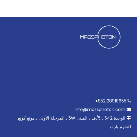
28918655 852+

info@massphoton.com

الوحدة 542 ، 5/ف ، المبنى 5W ، المرحلة الأولى ، هونغ كونغ

للعلوم بارك