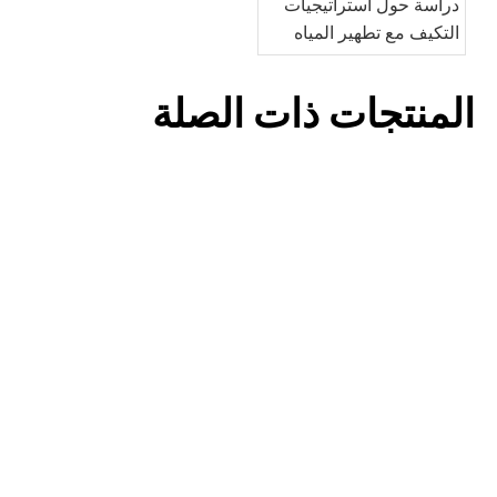
دراسة حول استراتيجيات
التكيف مع تطهير المياه
باستخدام مصابيح LED
بالأشعة فوق البنفسجية بناءً
المنتجات ذات الصلة
على تقلب جودة المياه في
المصدر
UVC LED Strip MP-UVCMZ-ST