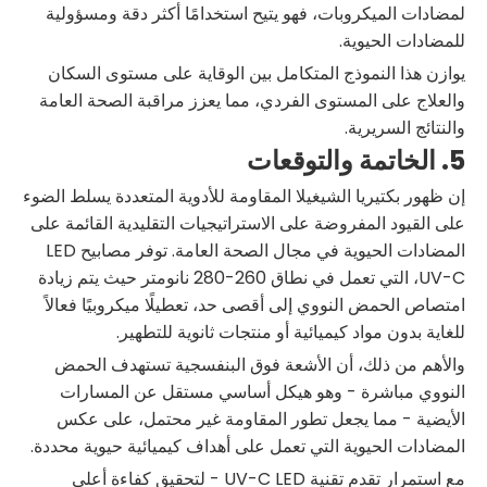
لمضادات الميكروبات، فهو يتيح استخدامًا أكثر دقة ومسؤولية
للمضادات الحيوية.
يوازن هذا النموذج المتكامل بين الوقاية على مستوى السكان
والعلاج على المستوى الفردي، مما يعزز مراقبة الصحة العامة
والنتائج السريرية.
5. الخاتمة والتوقعات
إن ظهور بكتيريا الشيغيلا المقاومة للأدوية المتعددة يسلط الضوء
على القيود المفروضة على الاستراتيجيات التقليدية القائمة على
المضادات الحيوية في مجال الصحة العامة. توفر مصابيح LED
UV-C، التي تعمل في نطاق 260-280 نانومتر حيث يتم زيادة
امتصاص الحمض النووي إلى أقصى حد، تعطيلًا ميكروبيًا فعالاً
للغاية بدون مواد كيميائية أو منتجات ثانوية للتطهير.
والأهم من ذلك، أن الأشعة فوق البنفسجية تستهدف الحمض
النووي مباشرة - وهو هيكل أساسي مستقل عن المسارات
الأيضية - مما يجعل تطور المقاومة غير محتمل، على عكس
المضادات الحيوية التي تعمل على أهداف كيميائية حيوية محددة.
مع استمرار تقدم تقنية UV-C LED - لتحقيق كفاءة أعلى