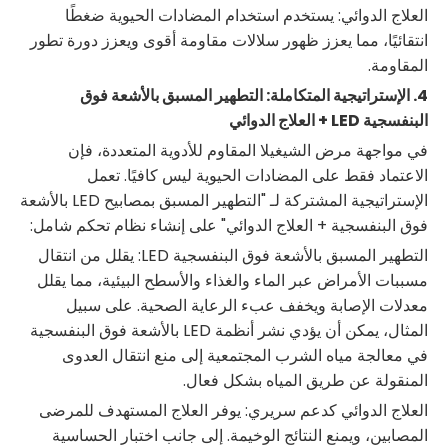
العلاج الدوائي: يستخدم استخدام المضادات الحيوية ضغطًا
انتقائيًا، مما يعزز ظهور سلالات مقاومة أقوى ويعزز دورة تطور
المقاومة.
4. الإستراتيجية المتكاملة: التطهير المسبق بالأشعة فوق
البنفسجية LED + العلاج الدوائي
في مواجهة مرض الشيغيلا المقاوم للأدوية المتعددة، فإن
الاعتماد فقط على المضادات الحيوية ليس كافيًا. تعمل
الإستراتيجية المشتركة لـ "التطهير المسبق بمصابيح LED بالأشعة
فوق البنفسجية + العلاج الدوائي" على إنشاء نظام تحكم شامل:
التطهير المسبق بالأشعة فوق البنفسجية LED: يقلل من انتقال
مسببات الأمراض عبر الماء والغذاء والأسطح البيئية، مما يقلل
معدلات الإصابة ويخفف عبء الرعاية الصحية. على سبيل
المثال، يمكن أن يؤدي نشر أنظمة LED بالأشعة فوق البنفسجية
في معالجة مياه الشرب المجتمعية إلى منع انتقال العدوى
المنقولة عن طريق المياه بشكل فعال.
العلاج الدوائي كدعم سريري: يوفر العلاج المستهدف للمرضى
المصابين، ويمنع النتائج الوخيمة. إلى جانب اختبار الحساسية