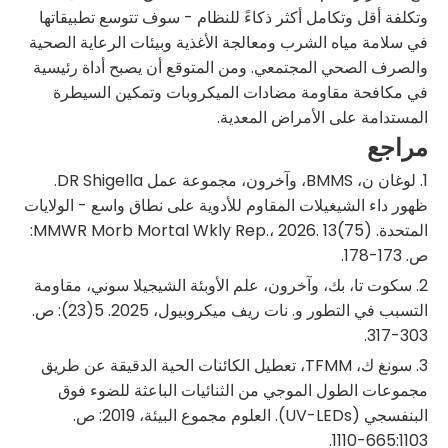
وتكلفة أقل وتكامل أكثر ذكاءً للنظام - سوف تتوسع تطبيقاتها
في سلامة مياه الشرب ومعالجة الأغذية وبيئات الرعاية الصحية
والصرف الصحي المجتمعي. ومن المتوقع أن يصبح أداة رئيسية
في مكافحة مقاومة مضادات الميكروبات وتمكين السيطرة
المستدامة على الأمراض المعدية.
مراجع
1. لوغان ن، BMMS، وآخرون، مجموعة عمل DR Shigella.
ظهور داء الشيغيلات المقاوم للأدوية على نطاق واسع - الولايات
المتحدة. MMWR Morb Mortal Wkly Rep.، 2026. 13(75):
ص. 173-178.
2. سكوت تا، بك، وآخرون، علم الأوبئة الشيجيلا سوني، مقاومة
التسبب في التطور و. نات ريف ميكروبيول، 2025. 5(23): ص.
303-317.
3. سونغ ك، TFMM، تعطيل الكائنات الحية الدقيقة عن طريق
مجموعات الطول الموجي من الثنائيات الباعثة للضوء فوق
البنفسجي (UV-LEDs). العلوم مجموع البيئة، 2019: ص.
665:1103-1110.