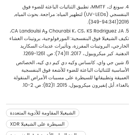
4. سونغ ك، MMTF، تطبيق الثنائيات الباعثة للضوء فوق
البنفسجي (UV-LEDs) لتطهير المياه: مراجعة. بحوث المياه,
2016(94:341-349).
5. Chourabi K، CS، KS Rodriguez JA وCA Landoulsi A،
تكيف الشيغيلا فوق البنفسجية: المورفولوجية، بروتينات الغشاء
الخارجي، البروتينات المفرزة، وتأثيرات عديدات السكاريد
الدهنية. كير ميكروبيول.، 2017. 11(74): ص. 1261-1269.
6. شين جي واي، كانساس وكيه دي كيم دي كيه، الخصائص
الأساسية للثنائيات الباعثة للضوء للأشعة فوق البنفسجية
العميقة وتطبيقاتها للسيطرة على مسببات الأمراض المنقولة
بالغذاء. أبل إنفيرون ميكروبيول، 2015. 1(82): ص. 2-10.
الشيغيلا المقاومة للأدوية المتعددة
السيطرة على الشيغيلا XDR